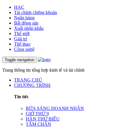
HAC
Tài chính chứng khoán
Ngân hàng
Bất động sản
Xuất nhập khẩu
Thế giới
Giải trí
Thể thao
Công nghệ
Toggle navigation
Trang thông tin tổng hợp kinh tế và tài chính
TRANG CHỦ
CHƯƠNG TRÌNH
Tin tức
BỮA SÁNG DOANH NHÂN
GIỜ THỨ 9
HÀN THỬ BIỂU
TÂM CHẤN