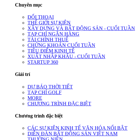
Chuyên mục
ĐỐI THOẠI
THẾ GIỚI SỰ KIỆN
XÂY DỰNG VÀ BẤT ĐỘNG SẢN - CUỐI TUẦN
TẠP CHÍ NGÂN HÀNG
TÀI CHÍNH THUẾ
CHỨNG KHOÁN CUỐI TUẦN
TIÊU ĐIỂM KINH TẾ
XUẤT NHẬP KHẨU - CUỐI TUẦN
STARTUP 360
Giải trí
DỰ BÁO THỜI TIẾT
TẠP CHÍ GOLF
MORE
CHƯƠNG TRÌNH ĐẶC BIỆT
Chương trình đặc biệt
CÁC SỰ KIỆN KINH TẾ VĂN HÓA NỔI BẬT
DIỄN ĐÀN BẤT ĐỘNG SẢN VIỆT NAM
THƯỜNG NIÊN