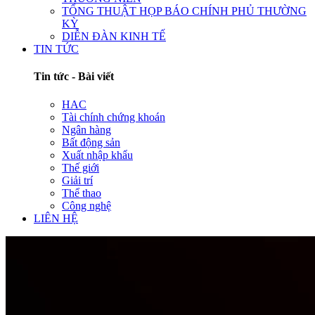
TỔNG THUẬT HỌP BÁO CHÍNH PHỦ THƯỜNG
KỲ
DIỄN ĐÀN KINH TẾ
TIN TỨC
Tin tức - Bài viết
HAC
Tài chính chứng khoán
Ngân hàng
Bất động sản
Xuất nhập khẩu
Thế giới
Giải trí
Thể thao
Công nghệ
LIÊN HỆ