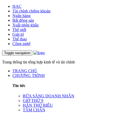
HAC
Tài chính chứng khoán
Ngân hàng
Bất động sản
Xuất nhập khẩu
Thế giới
Giải trí
Thể thao
Công nghệ
Toggle navigation
Trang thông tin tổng hợp kinh tế và tài chính
TRANG CHỦ
CHƯƠNG TRÌNH
Tin tức
BỮA SÁNG DOANH NHÂN
GIỜ THỨ 9
HÀN THỬ BIỂU
TÂM CHẤN