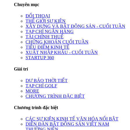
Chuyên mục
ĐỐI THOẠI
THẾ GIỚI SỰ KIỆN
XÂY DỰNG VÀ BẤT ĐỘNG SẢN - CUỐI TUẦN
TẠP CHÍ NGÂN HÀNG
TÀI CHÍNH THUẾ
CHỨNG KHOÁN CUỐI TUẦN
TIÊU ĐIỂM KINH TẾ
XUẤT NHẬP KHẨU - CUỐI TUẦN
STARTUP 360
Giải trí
DỰ BÁO THỜI TIẾT
TẠP CHÍ GOLF
MORE
CHƯƠNG TRÌNH ĐẶC BIỆT
Chương trình đặc biệt
CÁC SỰ KIỆN KINH TẾ VĂN HÓA NỔI BẬT
DIỄN ĐÀN BẤT ĐỘNG SẢN VIỆT NAM
THƯỜNG NIÊN