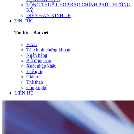
TỔNG THUẬT HỌP BÁO CHÍNH PHỦ THƯỜNG
KỲ
DIỄN ĐÀN KINH TẾ
TIN TỨC
Tin tức - Bài viết
HAC
Tài chính chứng khoán
Ngân hàng
Bất động sản
Xuất nhập khẩu
Thế giới
Giải trí
Thể thao
Công nghệ
LIÊN HỆ