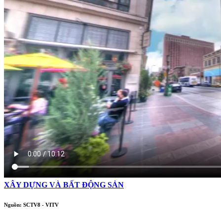
XÂY DỰNG VÀ BẤT ĐỘNG SẢN
Nguồn: SCTV8 - VITV