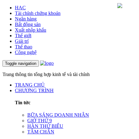
HAC
Tài chính chứng khoán
Ngân hàng
Bất động sản
Xuất nhập khẩu
Thế giới
Giải trí
Thể thao
Công nghệ
Toggle navigation
Trang thông tin tổng hợp kinh tế và tài chính
TRANG CHỦ
CHƯƠNG TRÌNH
Tin tức
BỮA SÁNG DOANH NHÂN
GIỜ THỨ 9
HÀN THỬ BIỂU
TÂM CHẤN