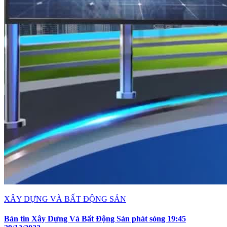
XÂY DỰNG VÀ BẤT ĐỘNG SẢN
Bản tin Xây Dựng Và Bất Động Sản phát sóng 19:45