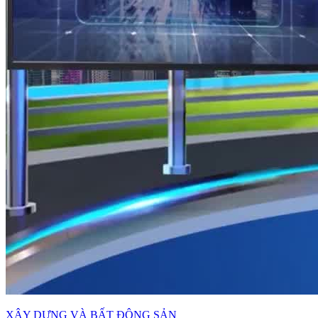
XÂY DỰNG VÀ BẤT ĐỘNG SẢN