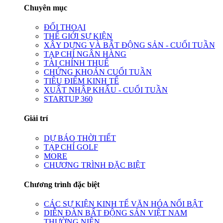
Chuyên mục
ĐỐI THOẠI
THẾ GIỚI SỰ KIỆN
XÂY DỰNG VÀ BẤT ĐỘNG SẢN - CUỐI TUẦN
TẠP CHÍ NGÂN HÀNG
TÀI CHÍNH THUẾ
CHỨNG KHOÁN CUỐI TUẦN
TIÊU ĐIỂM KINH TẾ
XUẤT NHẬP KHẨU - CUỐI TUẦN
STARTUP 360
Giải trí
DỰ BÁO THỜI TIẾT
TẠP CHÍ GOLF
MORE
CHƯƠNG TRÌNH ĐẶC BIỆT
Chương trình đặc biệt
CÁC SỰ KIỆN KINH TẾ VĂN HÓA NỔI BẬT
DIỄN ĐÀN BẤT ĐỘNG SẢN VIỆT NAM
THƯỜNG NIÊN