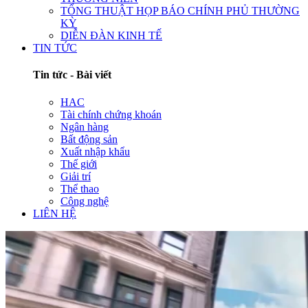
TỔNG THUẬT HỌP BÁO CHÍNH PHỦ THƯỜNG
KỲ
DIỄN ĐÀN KINH TẾ
TIN TỨC
Tin tức - Bài viết
HAC
Tài chính chứng khoán
Ngân hàng
Bất động sản
Xuất nhập khẩu
Thế giới
Giải trí
Thể thao
Công nghệ
LIÊN HỆ