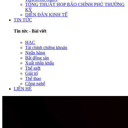
TỔNG THUẬT HỌP BÁO CHÍNH PHỦ THƯỜNG
KỲ
DIỄN ĐÀN KINH TẾ
TIN TỨC
Tin tức - Bài viết
HAC
Tài chính chứng khoán
Ngân hàng
Bất động sản
Xuất nhập khẩu
Thế giới
Giải trí
Thể thao
Công nghệ
LIÊN HỆ