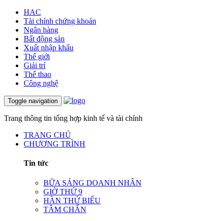
HAC
Tài chính chứng khoán
Ngân hàng
Bất động sản
Xuất nhập khẩu
Thế giới
Giải trí
Thể thao
Công nghệ
Toggle navigation
Trang thông tin tổng hợp kinh tế và tài chính
TRANG CHỦ
CHƯƠNG TRÌNH
Tin tức
BỮA SÁNG DOANH NHÂN
GIỜ THỨ 9
HÀN THỬ BIỂU
TÂM CHẤN