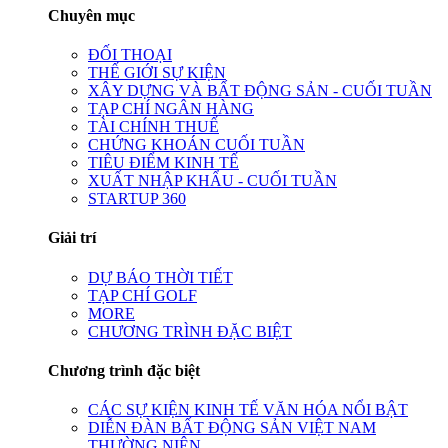
Chuyên mục
ĐỐI THOẠI
THẾ GIỚI SỰ KIỆN
XÂY DỰNG VÀ BẤT ĐỘNG SẢN - CUỐI TUẦN
TẠP CHÍ NGÂN HÀNG
TÀI CHÍNH THUẾ
CHỨNG KHOÁN CUỐI TUẦN
TIÊU ĐIỂM KINH TẾ
XUẤT NHẬP KHẨU - CUỐI TUẦN
STARTUP 360
Giải trí
DỰ BÁO THỜI TIẾT
TẠP CHÍ GOLF
MORE
CHƯƠNG TRÌNH ĐẶC BIỆT
Chương trình đặc biệt
CÁC SỰ KIỆN KINH TẾ VĂN HÓA NỔI BẬT
DIỄN ĐÀN BẤT ĐỘNG SẢN VIỆT NAM
THƯỜNG NIÊN