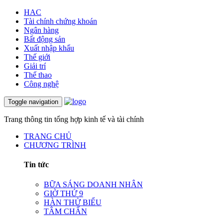
HAC
Tài chính chứng khoán
Ngân hàng
Bất động sản
Xuất nhập khẩu
Thế giới
Giải trí
Thể thao
Công nghệ
Toggle navigation
Trang thông tin tổng hợp kinh tế và tài chính
TRANG CHỦ
CHƯƠNG TRÌNH
Tin tức
BỮA SÁNG DOANH NHÂN
GIỜ THỨ 9
HÀN THỬ BIỂU
TÂM CHẤN