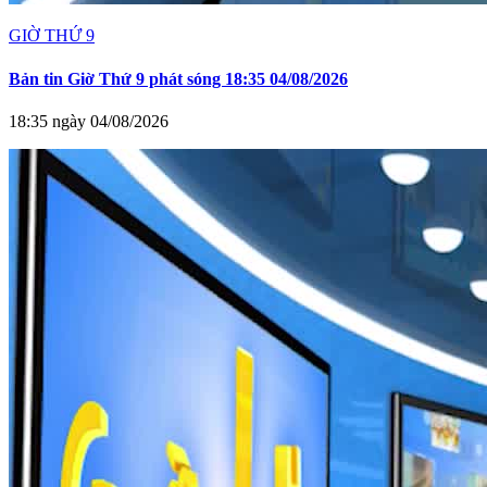
GIỜ THỨ 9
Bản tin Giờ Thứ 9 phát sóng 18:35 04/08/2026
18:35 ngày 04/08/2026