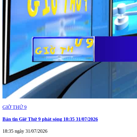
GIỜ THỨ 9
Bản tin Giờ Thứ 9 phát sóng 18:35 31/07/2026
18:35 ngày 31/07/2026