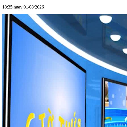
18:35 ngày 01/08/2026