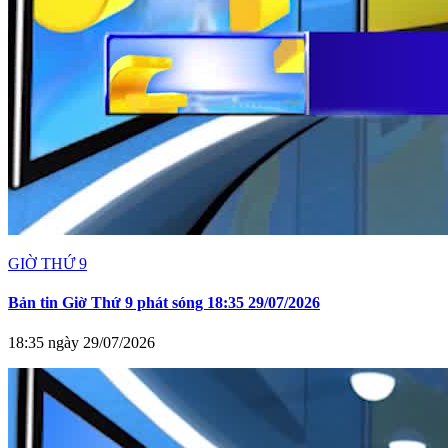
GIỜ THỨ 9
Bản tin Giờ Thứ 9 phát sóng 18:35 29/07/2026
18:35 ngày 29/07/2026