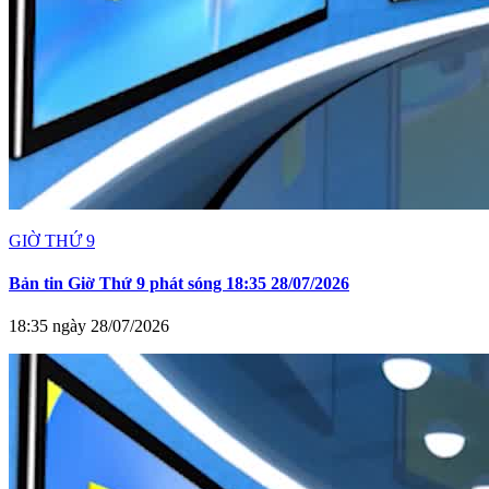
GIỜ THỨ 9
Bản tin Giờ Thứ 9 phát sóng 18:35 28/07/2026
18:35 ngày 28/07/2026