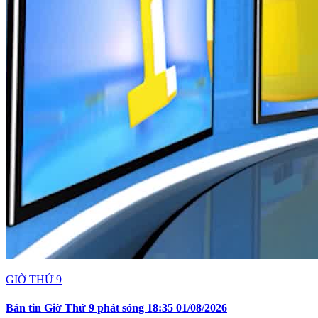
GIỜ THỨ 9
Bản tin Giờ Thứ 9 phát sóng 18:35 01/08/2026