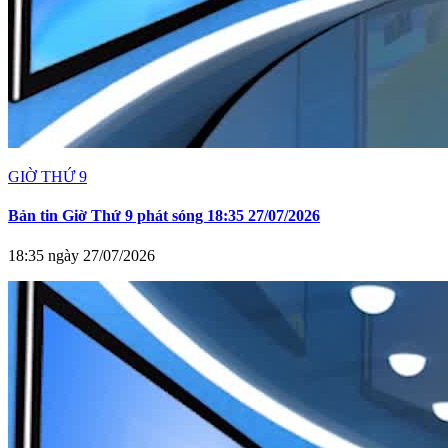
GIỜ THỨ 9
Bản tin Giờ Thứ 9 phát sóng 18:35 27/07/2026
18:35 ngày 27/07/2026