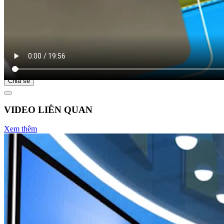
Bắt đầu tại
Chia sẻ
VIDEO LIÊN QUAN
Xem thêm