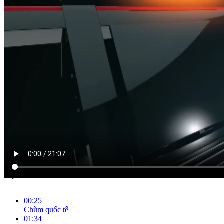
NỘI DUNG CHI TIẾT
00:25
Chùm quốc tế
01:34