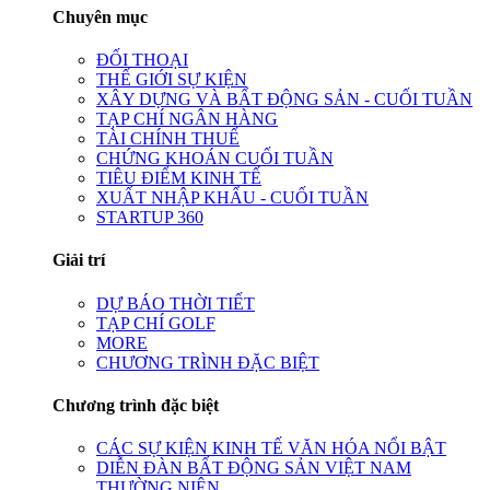
Chuyên mục
ĐỐI THOẠI
THẾ GIỚI SỰ KIỆN
XÂY DỰNG VÀ BẤT ĐỘNG SẢN - CUỐI TUẦN
TẠP CHÍ NGÂN HÀNG
TÀI CHÍNH THUẾ
CHỨNG KHOÁN CUỐI TUẦN
TIÊU ĐIỂM KINH TẾ
XUẤT NHẬP KHẨU - CUỐI TUẦN
STARTUP 360
Giải trí
DỰ BÁO THỜI TIẾT
TẠP CHÍ GOLF
MORE
CHƯƠNG TRÌNH ĐẶC BIỆT
Chương trình đặc biệt
CÁC SỰ KIỆN KINH TẾ VĂN HÓA NỔI BẬT
DIỄN ĐÀN BẤT ĐỘNG SẢN VIỆT NAM
THƯỜNG NIÊN