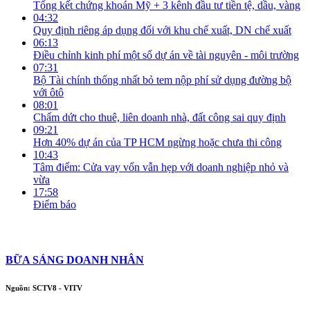
Tổng kết chứng khoán Mỹ + 3 kênh đầu tư tiền tệ, dầu, vàng
04:32
Quy định riêng áp dụng đối với khu chế xuất, DN chế xuất
06:13
Điều chỉnh kinh phí một số dự án về tài nguyên - môi trường
07:31
Bộ Tài chính thống nhất bỏ tem nộp phí sử dụng đường bộ
với ôtô
08:01
Chấm dứt cho thuê, liên doanh nhà, đất công sai quy định
09:21
Hơn 40% dự án của TP HCM ngừng hoặc chưa thi công
10:43
Tâm điểm: Cửa vay vốn vẫn hẹp với doanh nghiệp nhỏ và
vừa
17:58
Điểm báo
BỮA SÁNG DOANH NHÂN
Nguồn: SCTV8 - VITV