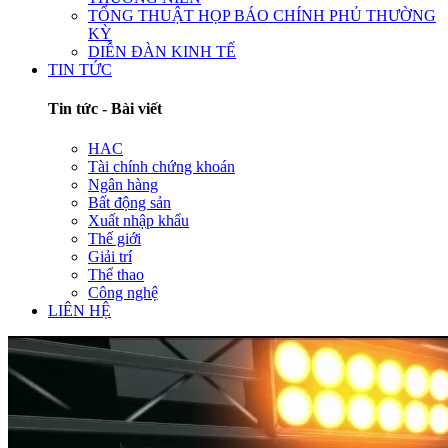
TỔNG THUẬT HỌP BÁO CHÍNH PHỦ THƯỜNG
KỲ
DIỄN ĐÀN KINH TẾ
TIN TỨC
Tin tức - Bài viết
HAC
Tài chính chứng khoán
Ngân hàng
Bất động sản
Xuất nhập khẩu
Thế giới
Giải trí
Thể thao
Công nghệ
LIÊN HỆ