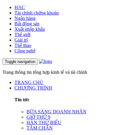
HAC
Tài chính chứng khoán
Ngân hàng
Bất động sản
Xuất nhập khẩu
Thế giới
Giải trí
Thể thao
Công nghệ
Toggle navigation
Trang thông tin tổng hợp kinh tế và tài chính
TRANG CHỦ
CHƯƠNG TRÌNH
Tin tức
BỮA SÁNG DOANH NHÂN
GIỜ THỨ 9
HÀN THỬ BIỂU
TÂM CHẤN