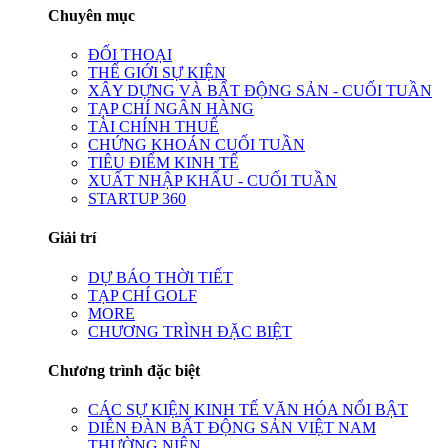
Chuyên mục
ĐỐI THOẠI
THẾ GIỚI SỰ KIỆN
XÂY DỰNG VÀ BẤT ĐỘNG SẢN - CUỐI TUẦN
TẠP CHÍ NGÂN HÀNG
TÀI CHÍNH THUẾ
CHỨNG KHOÁN CUỐI TUẦN
TIÊU ĐIỂM KINH TẾ
XUẤT NHẬP KHẨU - CUỐI TUẦN
STARTUP 360
Giải trí
DỰ BÁO THỜI TIẾT
TẠP CHÍ GOLF
MORE
CHƯƠNG TRÌNH ĐẶC BIỆT
Chương trình đặc biệt
CÁC SỰ KIỆN KINH TẾ VĂN HÓA NỔI BẬT
DIỄN ĐÀN BẤT ĐỘNG SẢN VIỆT NAM
THƯỜNG NIÊN