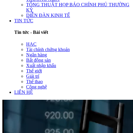
TỔNG THUẬT HỌP BÁO CHÍNH PHỦ THƯỜNG
KỲ
DIỄN ĐÀN KINH TẾ
TIN TỨC
Tin tức - Bài viết
HAC
Tài chính chứng khoán
Ngân hàng
Bất động sản
Xuất nhập khẩu
Thế giới
Giải trí
Thể thao
Công nghệ
LIÊN HỆ