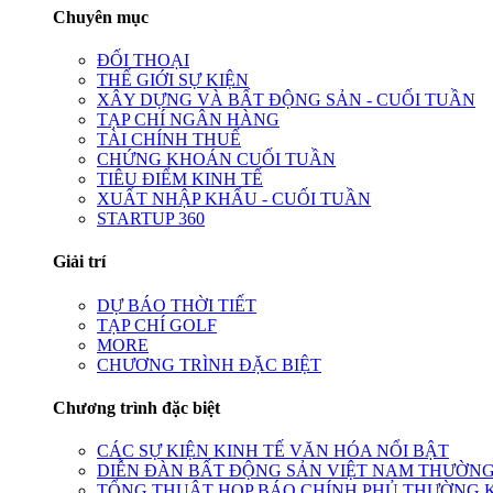
Chuyên mục
ĐỐI THOẠI
THẾ GIỚI SỰ KIỆN
XÂY DỰNG VÀ BẤT ĐỘNG SẢN - CUỐI TUẦN
TẠP CHÍ NGÂN HÀNG
TÀI CHÍNH THUẾ
CHỨNG KHOÁN CUỐI TUẦN
TIÊU ĐIỂM KINH TẾ
XUẤT NHẬP KHẨU - CUỐI TUẦN
STARTUP 360
Giải trí
DỰ BÁO THỜI TIẾT
TẠP CHÍ GOLF
MORE
CHƯƠNG TRÌNH ĐẶC BIỆT
Chương trình đặc biệt
CÁC SỰ KIỆN KINH TẾ VĂN HÓA NỔI BẬT
DIỄN ĐÀN BẤT ĐỘNG SẢN VIỆT NAM THƯỜNG
TỔNG THUẬT HỌP BÁO CHÍNH PHỦ THƯỜNG 