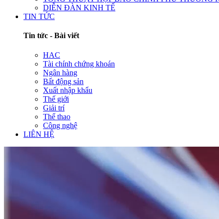
DIỄN ĐÀN KINH TẾ
TIN TỨC
Tin tức - Bài viết
HAC
Tài chính chứng khoán
Ngân hàng
Bất động sản
Xuất nhập khẩu
Thế giới
Giải trí
Thể thao
Công nghệ
LIÊN HỆ