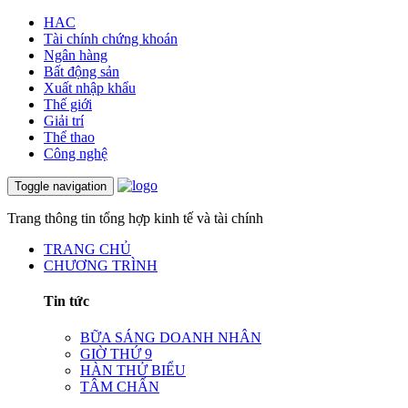
HAC
Tài chính chứng khoán
Ngân hàng
Bất động sản
Xuất nhập khẩu
Thế giới
Giải trí
Thể thao
Công nghệ
Toggle navigation
Trang thông tin tổng hợp kinh tế và tài chính
TRANG CHỦ
CHƯƠNG TRÌNH
Tin tức
BỮA SÁNG DOANH NHÂN
GIỜ THỨ 9
HÀN THỬ BIỂU
TÂM CHẤN