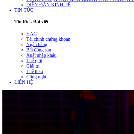
DIỄN ĐÀN KINH TẾ
TIN TỨC
Tin tức - Bài viết
HAC
Tài chính chứng khoán
Ngân hàng
Bất động sản
Xuất nhập khẩu
Thế giới
Giải trí
Thể thao
Công nghệ
LIÊN HỆ