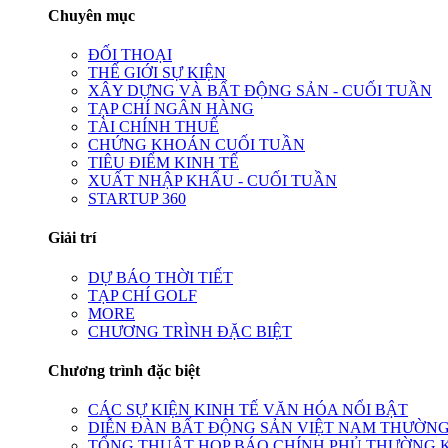
Chuyên mục
ĐỐI THOẠI
THẾ GIỚI SỰ KIỆN
XÂY DỰNG VÀ BẤT ĐỘNG SẢN - CUỐI TUẦN
TẠP CHÍ NGÂN HÀNG
TÀI CHÍNH THUẾ
CHỨNG KHOÁN CUỐI TUẦN
TIÊU ĐIỂM KINH TẾ
XUẤT NHẬP KHẨU - CUỐI TUẦN
STARTUP 360
Giải trí
DỰ BÁO THỜI TIẾT
TẠP CHÍ GOLF
MORE
CHƯƠNG TRÌNH ĐẶC BIỆT
Chương trình đặc biệt
CÁC SỰ KIỆN KINH TẾ VĂN HÓA NỔI BẬT
DIỄN ĐÀN BẤT ĐỘNG SẢN VIỆT NAM THƯỜNG
TỔNG THUẬT HỌP BÁO CHÍNH PHỦ THƯỜNG 