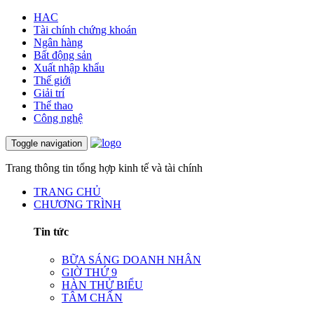
HAC
Tài chính chứng khoán
Ngân hàng
Bất động sản
Xuất nhập khẩu
Thế giới
Giải trí
Thể thao
Công nghệ
Toggle navigation
Trang thông tin tổng hợp kinh tế và tài chính
TRANG CHỦ
CHƯƠNG TRÌNH
Tin tức
BỮA SÁNG DOANH NHÂN
GIỜ THỨ 9
HÀN THỬ BIỂU
TÂM CHẤN