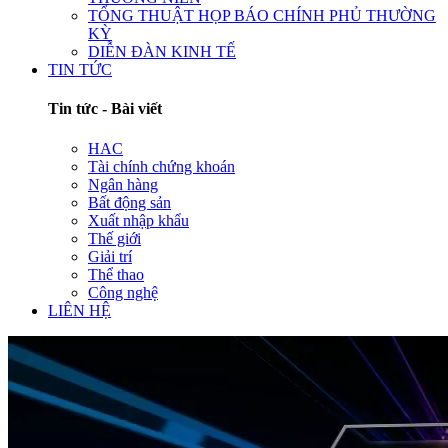
TỔNG THUẬT HỌP BÁO CHÍNH PHỦ THƯỜNG
KỲ
DIỄN ĐÀN KINH TẾ
TIN TỨC
Tin tức - Bài viết
HAC
Tài chính chứng khoán
Ngân hàng
Bất động sản
Xuất nhập khẩu
Thế giới
Giải trí
Thể thao
Công nghệ
LIÊN HỆ