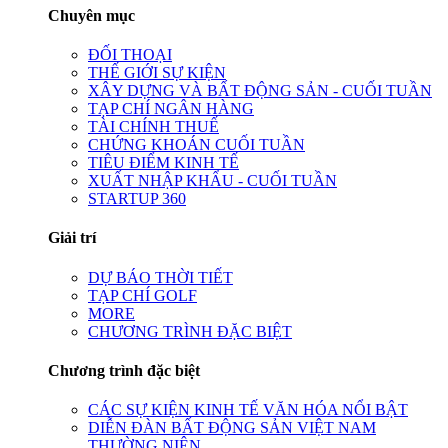
Chuyên mục
ĐỐI THOẠI
THẾ GIỚI SỰ KIỆN
XÂY DỰNG VÀ BẤT ĐỘNG SẢN - CUỐI TUẦN
TẠP CHÍ NGÂN HÀNG
TÀI CHÍNH THUẾ
CHỨNG KHOÁN CUỐI TUẦN
TIÊU ĐIỂM KINH TẾ
XUẤT NHẬP KHẨU - CUỐI TUẦN
STARTUP 360
Giải trí
DỰ BÁO THỜI TIẾT
TẠP CHÍ GOLF
MORE
CHƯƠNG TRÌNH ĐẶC BIỆT
Chương trình đặc biệt
CÁC SỰ KIỆN KINH TẾ VĂN HÓA NỔI BẬT
DIỄN ĐÀN BẤT ĐỘNG SẢN VIỆT NAM
THƯỜNG NIÊN