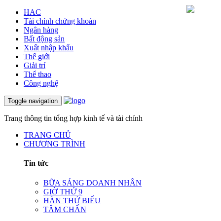
HAC
Tài chính chứng khoán
Ngân hàng
Bất động sản
Xuất nhập khẩu
Thế giới
Giải trí
Thể thao
Công nghệ
Toggle navigation
Trang thông tin tổng hợp kinh tế và tài chính
TRANG CHỦ
CHƯƠNG TRÌNH
Tin tức
BỮA SÁNG DOANH NHÂN
GIỜ THỨ 9
HÀN THỬ BIỂU
TÂM CHẤN