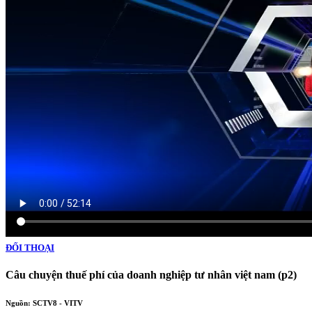
ĐỐI THOẠI
Câu chuyện thuế phí của doanh nghiệp tư nhân việt nam (p2)
Nguồn: SCTV8 - VITV