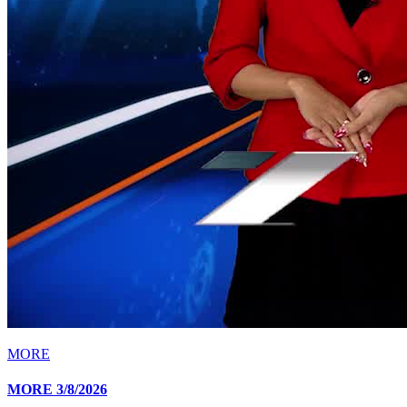
MORE
MORE 3/8/2026