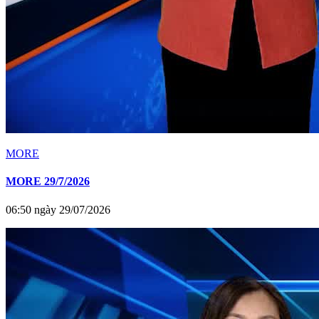
MORE
MORE 29/7/2026
06:50 ngày 29/07/2026