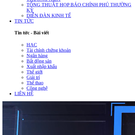
TỔNG THUẬT HỌP BÁO CHÍNH PHỦ THƯỜNG
KỲ
DIỄN ĐÀN KINH TẾ
TIN TỨC
Tin tức - Bài viết
HAC
Tài chính chứng khoán
Ngân hàng
Bất động sản
Xuất nhập khẩu
Thế giới
Giải trí
Thể thao
Công nghệ
LIÊN HỆ