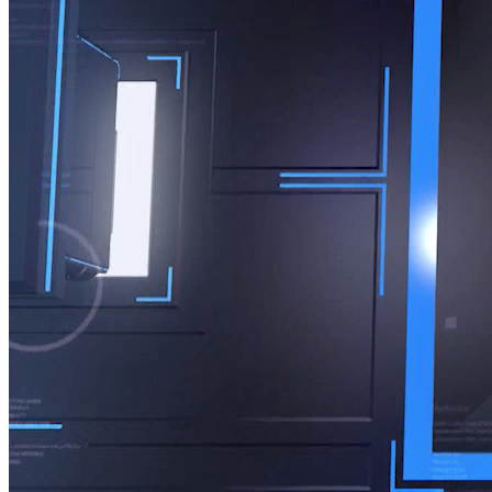
MORE
MORE 13/2/2026
Nguồn: SCTV8 - VITV