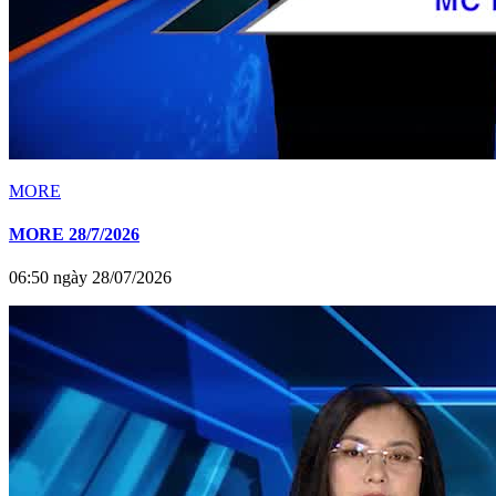
MORE
MORE 28/7/2026
06:50 ngày 28/07/2026