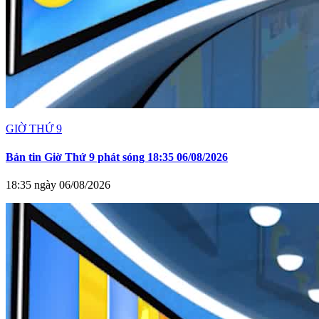
GIỜ THỨ 9
Bản tin Giờ Thứ 9 phát sóng 18:35 06/08/2026
18:35 ngày 06/08/2026