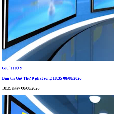
GIỜ THỨ 9
Bản tin Giờ Thứ 9 phát sóng 18:35 08/08/2026
18:35 ngày 08/08/2026