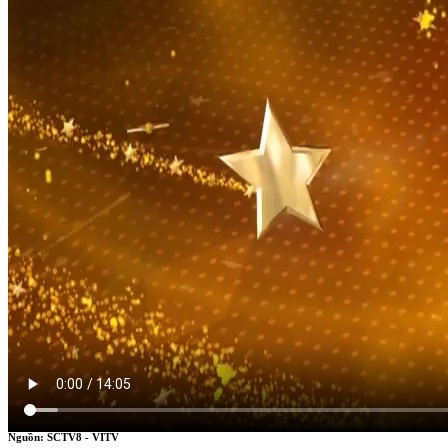
GIỜ THỨ 9
Nguồn: SCTV8 - VITV