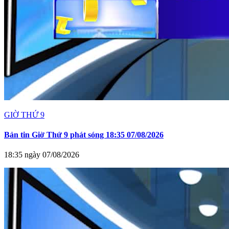
GIỜ THỨ 9
Bản tin Giờ Thứ 9 phát sóng 18:35 07/08/2026
18:35 ngày 07/08/2026