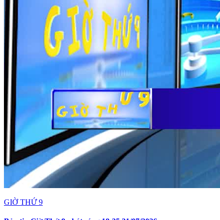
GIỜ THỨ 9