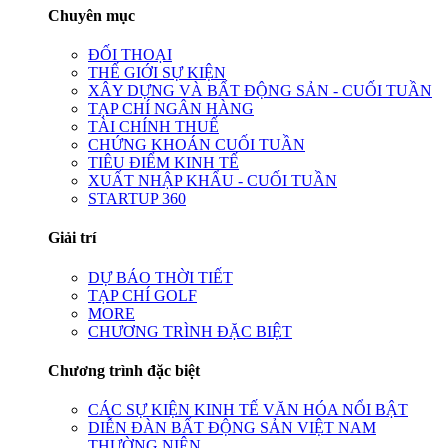
Chuyên mục
ĐỐI THOẠI
THẾ GIỚI SỰ KIỆN
XÂY DỰNG VÀ BẤT ĐỘNG SẢN - CUỐI TUẦN
TẠP CHÍ NGÂN HÀNG
TÀI CHÍNH THUẾ
CHỨNG KHOÁN CUỐI TUẦN
TIÊU ĐIỂM KINH TẾ
XUẤT NHẬP KHẨU - CUỐI TUẦN
STARTUP 360
Giải trí
DỰ BÁO THỜI TIẾT
TẠP CHÍ GOLF
MORE
CHƯƠNG TRÌNH ĐẶC BIỆT
Chương trình đặc biệt
CÁC SỰ KIỆN KINH TẾ VĂN HÓA NỔI BẬT
DIỄN ĐÀN BẤT ĐỘNG SẢN VIỆT NAM
THƯỜNG NIÊN