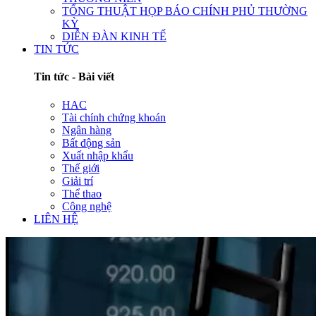
TỔNG THUẬT HỌP BÁO CHÍNH PHỦ THƯỜNG
KỲ
DIỄN ĐÀN KINH TẾ
TIN TỨC
Tin tức - Bài viết
HAC
Tài chính chứng khoán
Ngân hàng
Bất động sản
Xuất nhập khẩu
Thế giới
Giải trí
Thể thao
Công nghệ
LIÊN HỆ