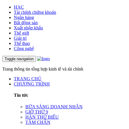
HAC
Tài chính chứng khoán
Ngân hàng
Bất động sản
Xuất nhập khẩu
Thế giới
Giải trí
Thể thao
Công nghệ
Toggle navigation
Trang thông tin tổng hợp kinh tế và tài chính
TRANG CHỦ
CHƯƠNG TRÌNH
Tin tức
BỮA SÁNG DOANH NHÂN
GIỜ THỨ 9
HÀN THỬ BIỂU
TÂM CHẤN