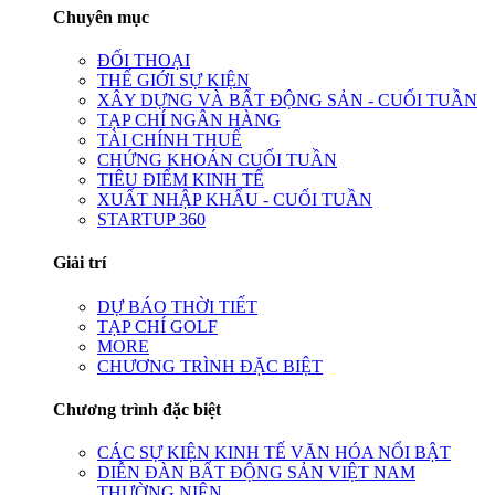
Chuyên mục
ĐỐI THOẠI
THẾ GIỚI SỰ KIỆN
XÂY DỰNG VÀ BẤT ĐỘNG SẢN - CUỐI TUẦN
TẠP CHÍ NGÂN HÀNG
TÀI CHÍNH THUẾ
CHỨNG KHOÁN CUỐI TUẦN
TIÊU ĐIỂM KINH TẾ
XUẤT NHẬP KHẨU - CUỐI TUẦN
STARTUP 360
Giải trí
DỰ BÁO THỜI TIẾT
TẠP CHÍ GOLF
MORE
CHƯƠNG TRÌNH ĐẶC BIỆT
Chương trình đặc biệt
CÁC SỰ KIỆN KINH TẾ VĂN HÓA NỔI BẬT
DIỄN ĐÀN BẤT ĐỘNG SẢN VIỆT NAM
THƯỜNG NIÊN