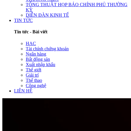
TỔNG THUẬT HỌP BÁO CHÍNH PHỦ THƯỜNG
KỲ
DIỄN ĐÀN KINH TẾ
TIN TỨC
Tin tức - Bài viết
HAC
Tài chính chứng khoán
Ngân hàng
Bất động sản
Xuất nhập khẩu
Thế giới
Giải trí
Thể thao
Công nghệ
LIÊN HỆ