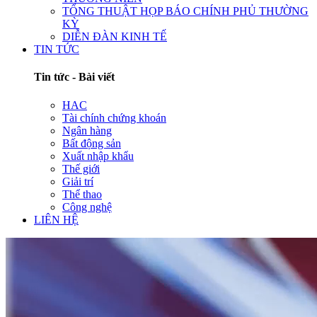
TỔNG THUẬT HỌP BÁO CHÍNH PHỦ THƯỜNG
KỲ
DIỄN ĐÀN KINH TẾ
TIN TỨC
Tin tức - Bài viết
HAC
Tài chính chứng khoán
Ngân hàng
Bất động sản
Xuất nhập khẩu
Thế giới
Giải trí
Thể thao
Công nghệ
LIÊN HỆ