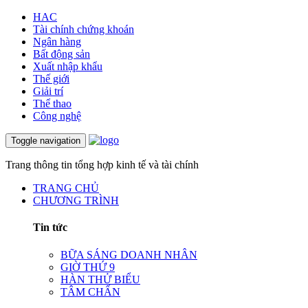
HAC
Tài chính chứng khoán
Ngân hàng
Bất động sản
Xuất nhập khẩu
Thế giới
Giải trí
Thể thao
Công nghệ
Toggle navigation
Trang thông tin tổng hợp kinh tế và tài chính
TRANG CHỦ
CHƯƠNG TRÌNH
Tin tức
BỮA SÁNG DOANH NHÂN
GIỜ THỨ 9
HÀN THỬ BIỂU
TÂM CHẤN