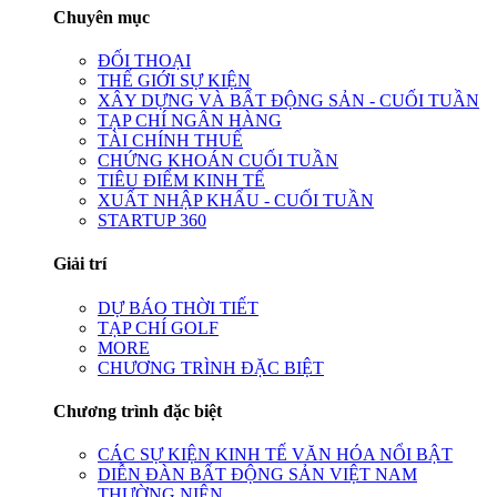
Chuyên mục
ĐỐI THOẠI
THẾ GIỚI SỰ KIỆN
XÂY DỰNG VÀ BẤT ĐỘNG SẢN - CUỐI TUẦN
TẠP CHÍ NGÂN HÀNG
TÀI CHÍNH THUẾ
CHỨNG KHOÁN CUỐI TUẦN
TIÊU ĐIỂM KINH TẾ
XUẤT NHẬP KHẨU - CUỐI TUẦN
STARTUP 360
Giải trí
DỰ BÁO THỜI TIẾT
TẠP CHÍ GOLF
MORE
CHƯƠNG TRÌNH ĐẶC BIỆT
Chương trình đặc biệt
CÁC SỰ KIỆN KINH TẾ VĂN HÓA NỔI BẬT
DIỄN ĐÀN BẤT ĐỘNG SẢN VIỆT NAM
THƯỜNG NIÊN