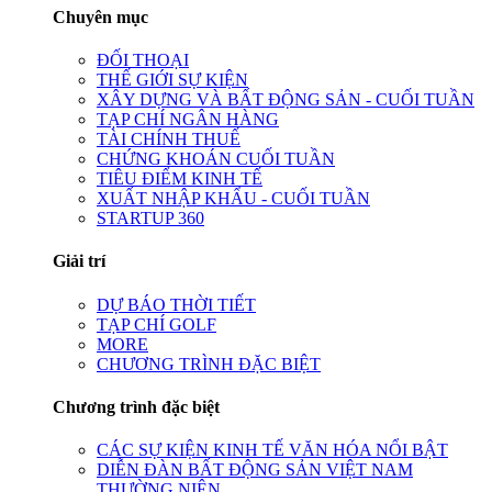
Chuyên mục
ĐỐI THOẠI
THẾ GIỚI SỰ KIỆN
XÂY DỰNG VÀ BẤT ĐỘNG SẢN - CUỐI TUẦN
TẠP CHÍ NGÂN HÀNG
TÀI CHÍNH THUẾ
CHỨNG KHOÁN CUỐI TUẦN
TIÊU ĐIỂM KINH TẾ
XUẤT NHẬP KHẨU - CUỐI TUẦN
STARTUP 360
Giải trí
DỰ BÁO THỜI TIẾT
TẠP CHÍ GOLF
MORE
CHƯƠNG TRÌNH ĐẶC BIỆT
Chương trình đặc biệt
CÁC SỰ KIỆN KINH TẾ VĂN HÓA NỔI BẬT
DIỄN ĐÀN BẤT ĐỘNG SẢN VIỆT NAM
THƯỜNG NIÊN