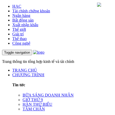
HAC
Tài chính chứng khoán
Ngân hàng
Bất động sản
Xuất nhập khẩu
Thế giới
Giải trí
Thể thao
Công nghệ
Toggle navigation
Trang thông tin tổng hợp kinh tế và tài chính
TRANG CHỦ
CHƯƠNG TRÌNH
Tin tức
BỮA SÁNG DOANH NHÂN
GIỜ THỨ 9
HÀN THỬ BIỂU
TÂM CHẤN