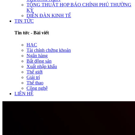
TỔNG THUẬT HỌP BÁO CHÍNH PHỦ THƯỜNG
KỲ
DIỄN ĐÀN KINH TẾ
TIN TỨC
Tin tức - Bài viết
HAC
Tài chính chứng khoán
Ngân hàng
Bất động sản
Xuất nhập khẩu
Thế giới
Giải trí
Thể thao
Công nghệ
LIÊN HỆ