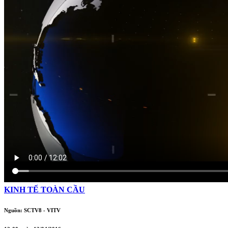
KINH TẾ TOÀN CẦU
Nguồn: SCTV8 - VITV