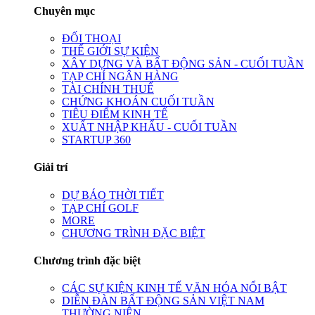
Chuyên mục
ĐỐI THOẠI
THẾ GIỚI SỰ KIỆN
XÂY DỰNG VÀ BẤT ĐỘNG SẢN - CUỐI TUẦN
TẠP CHÍ NGÂN HÀNG
TÀI CHÍNH THUẾ
CHỨNG KHOÁN CUỐI TUẦN
TIÊU ĐIỂM KINH TẾ
XUẤT NHẬP KHẨU - CUỐI TUẦN
STARTUP 360
Giải trí
DỰ BÁO THỜI TIẾT
TẠP CHÍ GOLF
MORE
CHƯƠNG TRÌNH ĐẶC BIỆT
Chương trình đặc biệt
CÁC SỰ KIỆN KINH TẾ VĂN HÓA NỔI BẬT
DIỄN ĐÀN BẤT ĐỘNG SẢN VIỆT NAM
THƯỜNG NIÊN