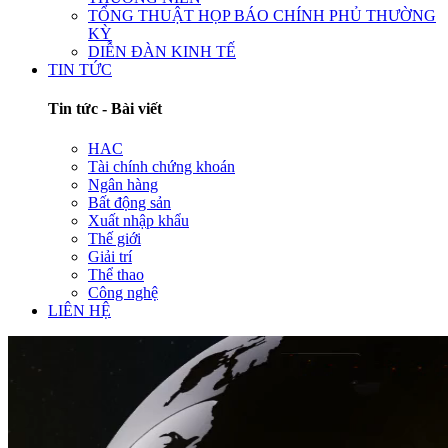
TỔNG THUẬT HỌP BÁO CHÍNH PHỦ THƯỜNG
KỲ
DIỄN ĐÀN KINH TẾ
TIN TỨC
Tin tức - Bài viết
HAC
Tài chính chứng khoán
Ngân hàng
Bất động sản
Xuất nhập khẩu
Thế giới
Giải trí
Thể thao
Công nghệ
LIÊN HỆ