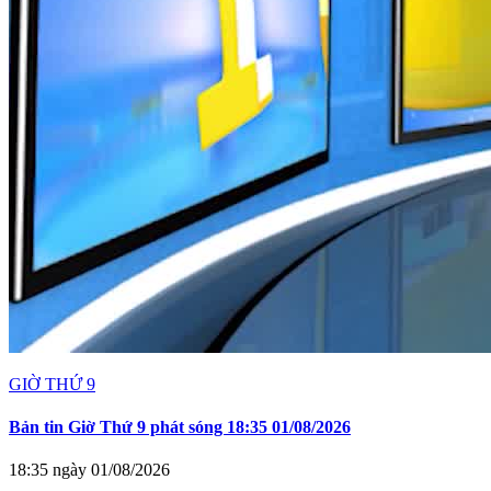
GIỜ THỨ 9
Bản tin Giờ Thứ 9 phát sóng 18:35 01/08/2026
18:35 ngày 01/08/2026