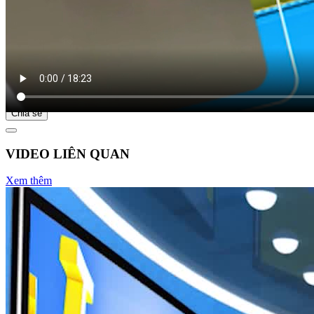
Bắt đầu tại
Chia sẻ
VIDEO LIÊN QUAN
Xem thêm