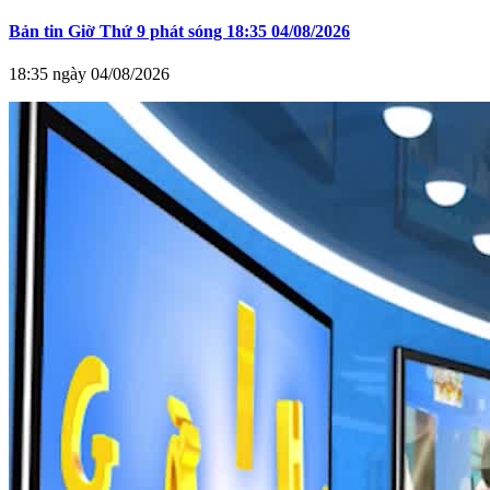
Bản tin Giờ Thứ 9 phát sóng 18:35 04/08/2026
18:35 ngày 04/08/2026