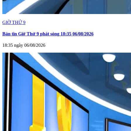
GIỜ THỨ 9
Bản tin Giờ Thứ 9 phát sóng 18:35 06/08/2026
18:35 ngày 06/08/2026