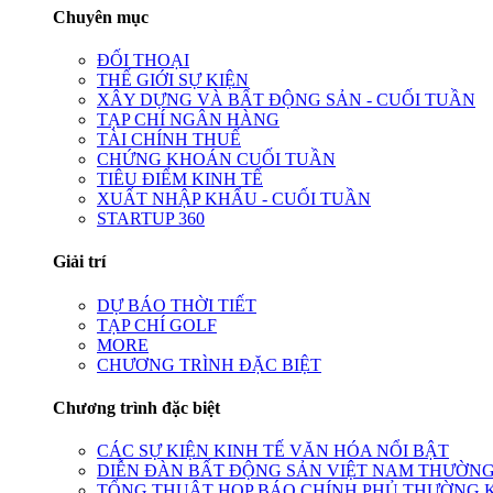
Chuyên mục
ĐỐI THOẠI
THẾ GIỚI SỰ KIỆN
XÂY DỰNG VÀ BẤT ĐỘNG SẢN - CUỐI TUẦN
TẠP CHÍ NGÂN HÀNG
TÀI CHÍNH THUẾ
CHỨNG KHOÁN CUỐI TUẦN
TIÊU ĐIỂM KINH TẾ
XUẤT NHẬP KHẨU - CUỐI TUẦN
STARTUP 360
Giải trí
DỰ BÁO THỜI TIẾT
TẠP CHÍ GOLF
MORE
CHƯƠNG TRÌNH ĐẶC BIỆT
Chương trình đặc biệt
CÁC SỰ KIỆN KINH TẾ VĂN HÓA NỔI BẬT
DIỄN ĐÀN BẤT ĐỘNG SẢN VIỆT NAM THƯỜNG
TỔNG THUẬT HỌP BÁO CHÍNH PHỦ THƯỜNG 