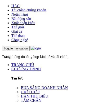
HAC
Tài chính chứng khoán
Ngân hàng
Bất động sản
Xuất nhập khẩu
Thế giới
Giải trí
Thể thao
Công nghệ
Toggle navigation
Trang thông tin tổng hợp kinh tế và tài chính
TRANG CHỦ
CHƯƠNG TRÌNH
Tin tức
BỮA SÁNG DOANH NHÂN
GIỜ THỨ 9
HÀN THỬ BIỂU
TÂM CHẤN