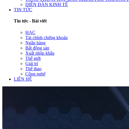
DIỄN ĐÀN KINH TẾ
TIN TỨC
Tin tức - Bài viết
HAC
Tài chính chứng khoán
Ngân hàng
Bất động sản
Xuất nhập khẩu
Thế giới
Giải trí
Thể thao
Công nghệ
LIÊN HỆ