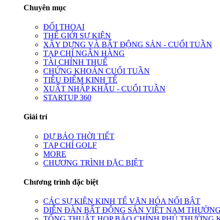
Chuyên mục
ĐỐI THOẠI
THẾ GIỚI SỰ KIỆN
XÂY DỰNG VÀ BẤT ĐỘNG SẢN - CUỐI TUẦN
TẠP CHÍ NGÂN HÀNG
TÀI CHÍNH THUẾ
CHỨNG KHOÁN CUỐI TUẦN
TIÊU ĐIỂM KINH TẾ
XUẤT NHẬP KHẨU - CUỐI TUẦN
STARTUP 360
Giải trí
DỰ BÁO THỜI TIẾT
TẠP CHÍ GOLF
MORE
CHƯƠNG TRÌNH ĐẶC BIỆT
Chương trình đặc biệt
CÁC SỰ KIỆN KINH TẾ VĂN HÓA NỔI BẬT
DIỄN ĐÀN BẤT ĐỘNG SẢN VIỆT NAM THƯỜNG
TỔNG THUẬT HỌP BÁO CHÍNH PHỦ THƯỜNG 