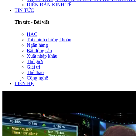
DIỄN ĐÀN KINH TẾ
TIN TỨC
Tin tức - Bài viết
HAC
Tài chính chứng khoán
Ngân hàng
Bất động sản
Xuất nhập khẩu
Thế giới
Giải trí
Thể thao
Công nghệ
LIÊN HỆ