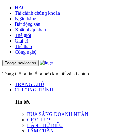
HAC
Tài chính chứng khoán
Ngân hàng
Bất động sản
Xuất nhập khẩu
Thế giới
Giải trí
Thể thao
Công nghệ
Toggle navigation
Trang thông tin tổng hợp kinh tế và tài chính
TRANG CHỦ
CHƯƠNG TRÌNH
Tin tức
BỮA SÁNG DOANH NHÂN
GIỜ THỨ 9
HÀN THỬ BIỂU
TÂM CHẤN