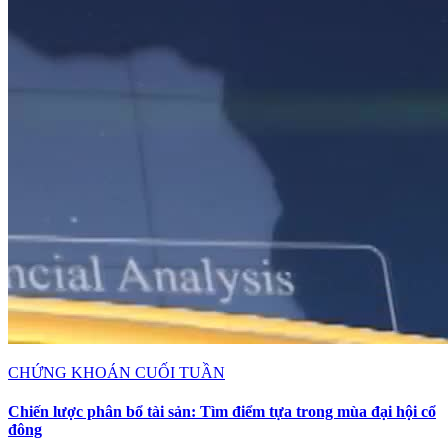
CHỨNG KHOÁN CUỐI TUẦN
Chiến lược phân bổ tài sản: Tìm điểm tựa trong mùa đại hội cổ
đông