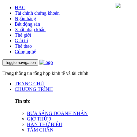
HAC
Tài chính chứng khoán
Ngân hàng
Bất động sản
Xuất nhập khẩu
Thế giới
Giải trí
Thể thao
Công nghệ
Toggle navigation
Trang thông tin tổng hợp kinh tế và tài chính
TRANG CHỦ
CHƯƠNG TRÌNH
Tin tức
BỮA SÁNG DOANH NHÂN
GIỜ THỨ 9
HÀN THỬ BIỂU
TÂM CHẤN