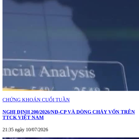
CHỨNG KHOÁN CUỐI TUẦN
NGHỊ ĐỊNH 200/2026/NĐ-CP VÀ DÒNG CHẢY VỐN TRÊN
TTCK VIỆT NAM
21:35 ngày 10/07/2026