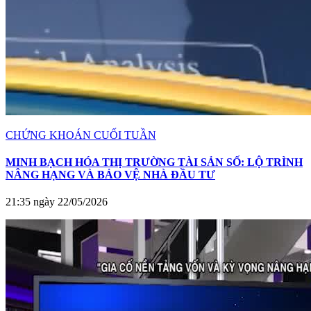
CHỨNG KHOÁN CUỐI TUẦN
MINH BẠCH HÓA THỊ TRƯỜNG TÀI SẢN SỐ: LỘ TRÌNH
NÂNG HẠNG VÀ BẢO VỆ NHÀ ĐẦU TƯ
21:35 ngày 22/05/2026