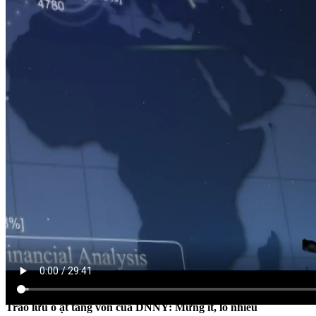
CHỨNG KHOÁN CUỐI TUẦN
Trào lưu ồ ạt tăng vốn của DNNY: Mừng ít, lo nhiều