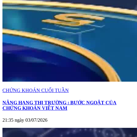
CHỨNG KHOÁN CUỐI TUẦN
NÂNG HẠNG THỊ TRƯỜNG : BƯỚC NGOẶT CỦA
CHỨNG KHOÁN VIỆT NAM
21:35 ngày 03/07/2026