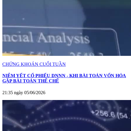
CHỨNG KHOÁN CUỐI TUẦN
NIÊM YẾT CỔ PHIẾU DNNN - KHI BÀI TOÁN VỐN HÓA
GẶP BÀI TOÁN THỂ CHẾ
21:35 ngày 05/06/2026