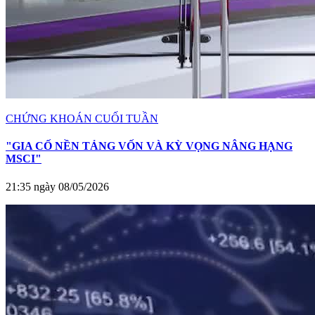
CHỨNG KHOÁN CUỐI TUẦN
"GIA CỐ NỀN TẢNG VỐN VÀ KỲ VỌNG NÂNG HẠNG
MSCI"
21:35 ngày 08/05/2026