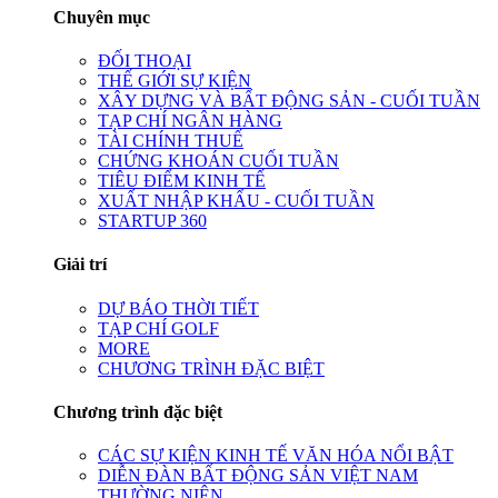
Chuyên mục
ĐỐI THOẠI
THẾ GIỚI SỰ KIỆN
XÂY DỰNG VÀ BẤT ĐỘNG SẢN - CUỐI TUẦN
TẠP CHÍ NGÂN HÀNG
TÀI CHÍNH THUẾ
CHỨNG KHOÁN CUỐI TUẦN
TIÊU ĐIỂM KINH TẾ
XUẤT NHẬP KHẨU - CUỐI TUẦN
STARTUP 360
Giải trí
DỰ BÁO THỜI TIẾT
TẠP CHÍ GOLF
MORE
CHƯƠNG TRÌNH ĐẶC BIỆT
Chương trình đặc biệt
CÁC SỰ KIỆN KINH TẾ VĂN HÓA NỔI BẬT
DIỄN ĐÀN BẤT ĐỘNG SẢN VIỆT NAM
THƯỜNG NIÊN