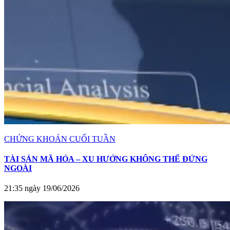
CHỨNG KHOÁN CUỐI TUẦN
TÀI SẢN MÃ HÓA – XU HƯỚNG KHÔNG THỂ ĐỨNG
NGOÀI
21:35 ngày 19/06/2026