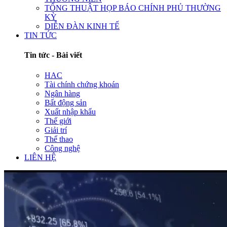
TỔNG THUẬT HỌP BÁO CHÍNH PHỦ THƯỜNG
KỲ
DIỄN ĐÀN KINH TẾ
TIN TỨC
Tin tức - Bài viết
HAC
Tài chính chứng khoán
Ngân hàng
Bất động sản
Xuất nhập khẩu
Thế giới
Giải trí
Thể thao
Công nghệ
LIÊN HỆ