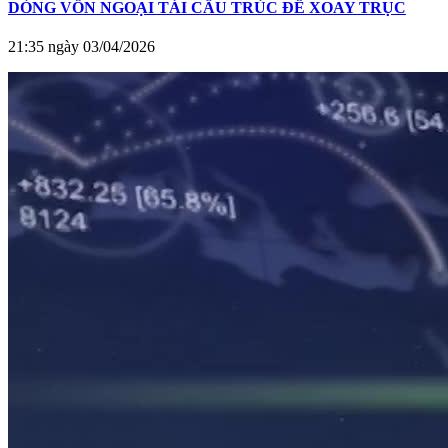
DÒNG VỐN NGOẠI TÁI CẤU TRÚC ĐỂ XOAY TRỤC
21:35 ngày 03/04/2026