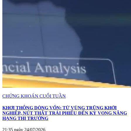
CHỨNG KHOÁN CUỐI TUẦN
KHƠI THÔNG DÒNG VỐN: TỪ VÙNG TRŨNG KHỞI
NGHIỆP, NÚT THẮT TRÁI PHIẾU ĐẾN KỲ VỌNG NÂNG
HẠNG THỊ TRƯỜNG
21:35 ngày 24/07/2026