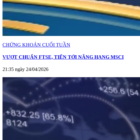
CHỨNG KHOÁN CUỐI TUẦN
VƯỢT CHUẨN FTSE, TIẾN TỚI NÂNG HẠNG MSCI
21:35 ngày 24/04/2026