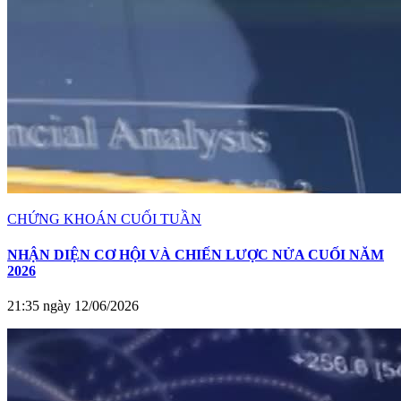
CHỨNG KHOÁN CUỐI TUẦN
NHẬN DIỆN CƠ HỘI VÀ CHIẾN LƯỢC NỬA CUỐI NĂM
2026
21:35 ngày 12/06/2026