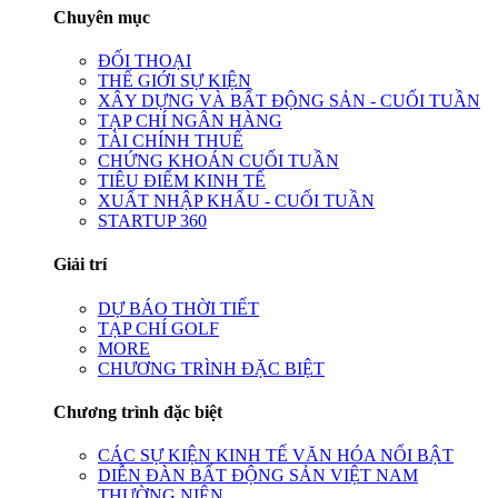
Chuyên mục
ĐỐI THOẠI
THẾ GIỚI SỰ KIỆN
XÂY DỰNG VÀ BẤT ĐỘNG SẢN - CUỐI TUẦN
TẠP CHÍ NGÂN HÀNG
TÀI CHÍNH THUẾ
CHỨNG KHOÁN CUỐI TUẦN
TIÊU ĐIỂM KINH TẾ
XUẤT NHẬP KHẨU - CUỐI TUẦN
STARTUP 360
Giải trí
DỰ BÁO THỜI TIẾT
TẠP CHÍ GOLF
MORE
CHƯƠNG TRÌNH ĐẶC BIỆT
Chương trình đặc biệt
CÁC SỰ KIỆN KINH TẾ VĂN HÓA NỔI BẬT
DIỄN ĐÀN BẤT ĐỘNG SẢN VIỆT NAM
THƯỜNG NIÊN