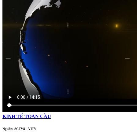
KINH TẾ TOÀN CẦU
Nguồn: SCTV8 - VITV