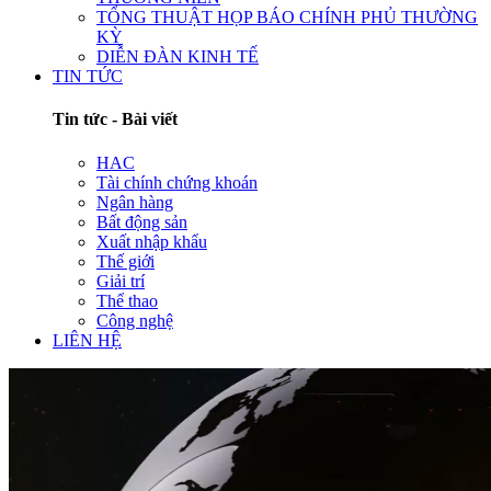
TỔNG THUẬT HỌP BÁO CHÍNH PHỦ THƯỜNG
KỲ
DIỄN ĐÀN KINH TẾ
TIN TỨC
Tin tức - Bài viết
HAC
Tài chính chứng khoán
Ngân hàng
Bất động sản
Xuất nhập khẩu
Thế giới
Giải trí
Thể thao
Công nghệ
LIÊN HỆ