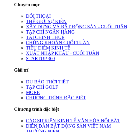
Chuyên mục
ĐỐI THOẠI
THẾ GIỚI SỰ KIỆN
XÂY DỰNG VÀ BẤT ĐỘNG SẢN - CUỐI TUẦN
TẠP CHÍ NGÂN HÀNG
TÀI CHÍNH THUẾ
CHỨNG KHOÁN CUỐI TUẦN
TIÊU ĐIỂM KINH TẾ
XUẤT NHẬP KHẨU - CUỐI TUẦN
STARTUP 360
Giải trí
DỰ BÁO THỜI TIẾT
TẠP CHÍ GOLF
MORE
CHƯƠNG TRÌNH ĐẶC BIỆT
Chương trình đặc biệt
CÁC SỰ KIỆN KINH TẾ VĂN HÓA NỔI BẬT
DIỄN ĐÀN BẤT ĐỘNG SẢN VIỆT NAM
THƯỜNG NIÊN