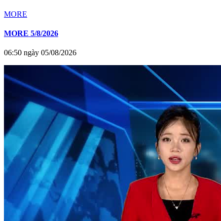
MORE
MORE 5/8/2026
06:50 ngày 05/08/2026