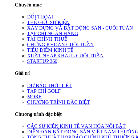
Chuyên mục
ĐỐI THOẠI
THẾ GIỚI SỰ KIỆN
XÂY DỰNG VÀ BẤT ĐỘNG SẢN - CUỐI TUẦN
TẠP CHÍ NGÂN HÀNG
TÀI CHÍNH THUẾ
CHỨNG KHOÁN CUỐI TUẦN
TIÊU ĐIỂM KINH TẾ
XUẤT NHẬP KHẨU - CUỐI TUẦN
STARTUP 360
Giải trí
DỰ BÁO THỜI TIẾT
TẠP CHÍ GOLF
MORE
CHƯƠNG TRÌNH ĐẶC BIỆT
Chương trình đặc biệt
CÁC SỰ KIỆN KINH TẾ VĂN HÓA NỔI BẬT
DIỄN ĐÀN BẤT ĐỘNG SẢN VIỆT NAM THƯỜNG
TỔNG THUẬT HỌP BÁO CHÍNH PHỦ THƯỜNG 