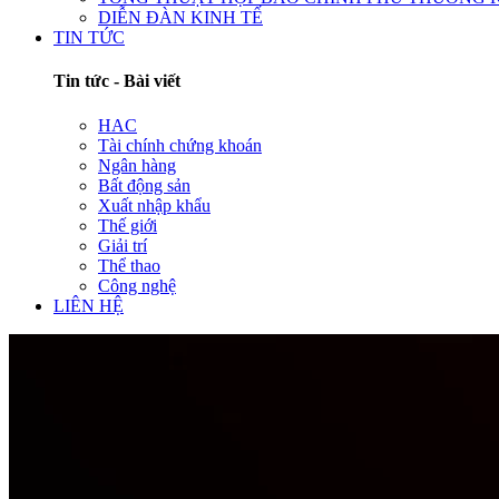
DIỄN ĐÀN KINH TẾ
TIN TỨC
Tin tức - Bài viết
HAC
Tài chính chứng khoán
Ngân hàng
Bất động sản
Xuất nhập khẩu
Thế giới
Giải trí
Thể thao
Công nghệ
LIÊN HỆ