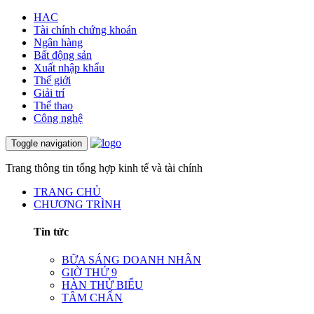
HAC
Tài chính chứng khoán
Ngân hàng
Bất động sản
Xuất nhập khẩu
Thế giới
Giải trí
Thể thao
Công nghệ
Toggle navigation
Trang thông tin tổng hợp kinh tế và tài chính
TRANG CHỦ
CHƯƠNG TRÌNH
Tin tức
BỮA SÁNG DOANH NHÂN
GIỜ THỨ 9
HÀN THỬ BIỂU
TÂM CHẤN