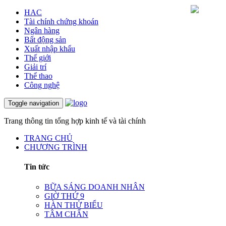
HAC
Tài chính chứng khoán
Ngân hàng
Bất động sản
Xuất nhập khẩu
Thế giới
Giải trí
Thể thao
Công nghệ
Toggle navigation
Trang thông tin tổng hợp kinh tế và tài chính
TRANG CHỦ
CHƯƠNG TRÌNH
Tin tức
BỮA SÁNG DOANH NHÂN
GIỜ THỨ 9
HÀN THỬ BIỂU
TÂM CHẤN