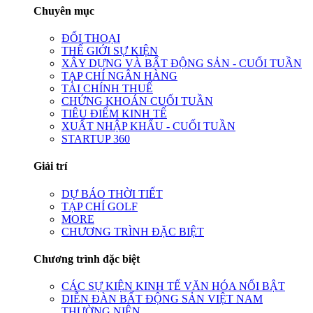
Chuyên mục
ĐỐI THOẠI
THẾ GIỚI SỰ KIỆN
XÂY DỰNG VÀ BẤT ĐỘNG SẢN - CUỐI TUẦN
TẠP CHÍ NGÂN HÀNG
TÀI CHÍNH THUẾ
CHỨNG KHOÁN CUỐI TUẦN
TIÊU ĐIỂM KINH TẾ
XUẤT NHẬP KHẨU - CUỐI TUẦN
STARTUP 360
Giải trí
DỰ BÁO THỜI TIẾT
TẠP CHÍ GOLF
MORE
CHƯƠNG TRÌNH ĐẶC BIỆT
Chương trình đặc biệt
CÁC SỰ KIỆN KINH TẾ VĂN HÓA NỔI BẬT
DIỄN ĐÀN BẤT ĐỘNG SẢN VIỆT NAM
THƯỜNG NIÊN