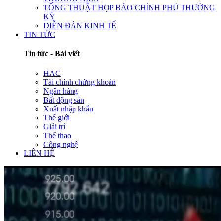
TỔNG THUẬT HỌP BÁO CHÍNH PHỦ THƯỜNG
KỲ
DIỄN ĐÀN KINH TẾ
TIN TỨC
Tin tức - Bài viết
HAC
Tài chính chứng khoán
Ngân hàng
Bất động sản
Xuất nhập khẩu
Thế giới
Giải trí
Thể thao
Công nghệ
LIÊN HỆ