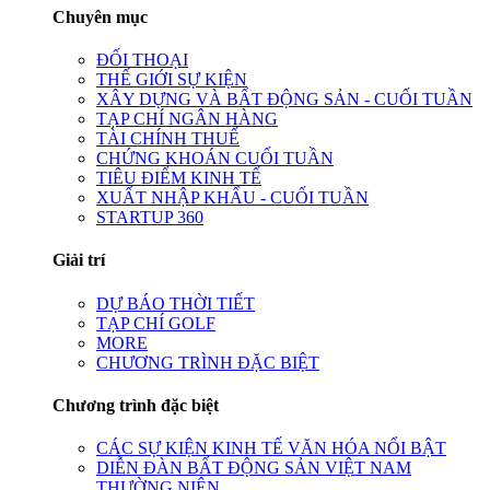
Chuyên mục
ĐỐI THOẠI
THẾ GIỚI SỰ KIỆN
XÂY DỰNG VÀ BẤT ĐỘNG SẢN - CUỐI TUẦN
TẠP CHÍ NGÂN HÀNG
TÀI CHÍNH THUẾ
CHỨNG KHOÁN CUỐI TUẦN
TIÊU ĐIỂM KINH TẾ
XUẤT NHẬP KHẨU - CUỐI TUẦN
STARTUP 360
Giải trí
DỰ BÁO THỜI TIẾT
TẠP CHÍ GOLF
MORE
CHƯƠNG TRÌNH ĐẶC BIỆT
Chương trình đặc biệt
CÁC SỰ KIỆN KINH TẾ VĂN HÓA NỔI BẬT
DIỄN ĐÀN BẤT ĐỘNG SẢN VIỆT NAM
THƯỜNG NIÊN