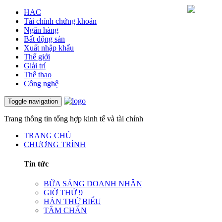
HAC
Tài chính chứng khoán
Ngân hàng
Bất động sản
Xuất nhập khẩu
Thế giới
Giải trí
Thể thao
Công nghệ
Toggle navigation
Trang thông tin tổng hợp kinh tế và tài chính
TRANG CHỦ
CHƯƠNG TRÌNH
Tin tức
BỮA SÁNG DOANH NHÂN
GIỜ THỨ 9
HÀN THỬ BIỂU
TÂM CHẤN