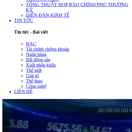
TỔNG THUẬT HỌP BÁO CHÍNH PHỦ THƯỜNG
KỲ
DIỄN ĐÀN KINH TẾ
TIN TỨC
Tin tức - Bài viết
HAC
Tài chính chứng khoán
Ngân hàng
Bất động sản
Xuất nhập khẩu
Thế giới
Giải trí
Thể thao
Công nghệ
LIÊN HỆ