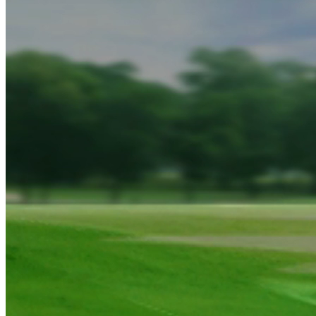
TẠP CHÍ GOLF
Tạp chí golf 8/12/2025: Khoảng cách điểm rơi và điểm dừng
Nguồn: SCTV8 - VITV
21:55 ngày 08/12/2025