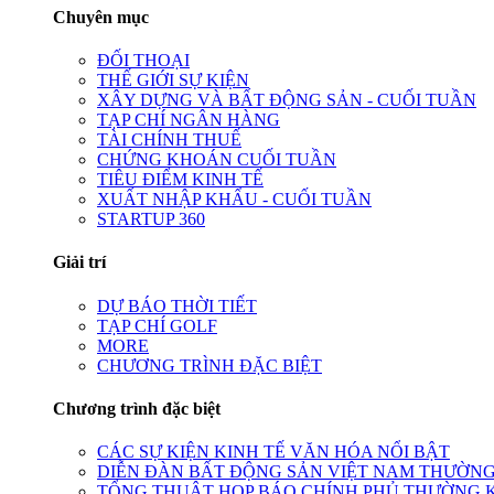
Chuyên mục
ĐỐI THOẠI
THẾ GIỚI SỰ KIỆN
XÂY DỰNG VÀ BẤT ĐỘNG SẢN - CUỐI TUẦN
TẠP CHÍ NGÂN HÀNG
TÀI CHÍNH THUẾ
CHỨNG KHOÁN CUỐI TUẦN
TIÊU ĐIỂM KINH TẾ
XUẤT NHẬP KHẨU - CUỐI TUẦN
STARTUP 360
Giải trí
DỰ BÁO THỜI TIẾT
TẠP CHÍ GOLF
MORE
CHƯƠNG TRÌNH ĐẶC BIỆT
Chương trình đặc biệt
CÁC SỰ KIỆN KINH TẾ VĂN HÓA NỔI BẬT
DIỄN ĐÀN BẤT ĐỘNG SẢN VIỆT NAM THƯỜNG
TỔNG THUẬT HỌP BÁO CHÍNH PHỦ THƯỜNG 