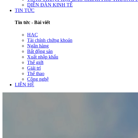
DIỄN ĐÀN KINH TẾ
TIN TỨC
Tin tức - Bài viết
HAC
Tài chính chứng khoán
Ngân hàng
Bất động sản
Xuất nhập khẩu
Thế giới
Giải trí
Thể thao
Công nghệ
LIÊN HỆ