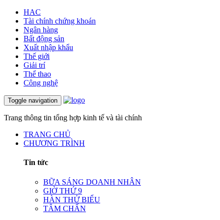
HAC
Tài chính chứng khoán
Ngân hàng
Bất động sản
Xuất nhập khẩu
Thế giới
Giải trí
Thể thao
Công nghệ
Toggle navigation
Trang thông tin tổng hợp kinh tế và tài chính
TRANG CHỦ
CHƯƠNG TRÌNH
Tin tức
BỮA SÁNG DOANH NHÂN
GIỜ THỨ 9
HÀN THỬ BIỂU
TÂM CHẤN