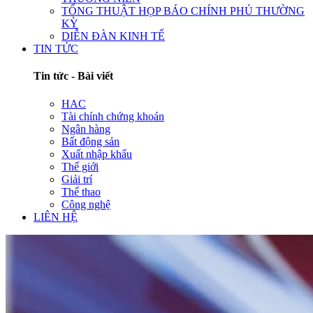
TỔNG THUẬT HỌP BÁO CHÍNH PHỦ THƯỜNG
KỲ
DIỄN ĐÀN KINH TẾ
TIN TỨC
Tin tức - Bài viết
HAC
Tài chính chứng khoán
Ngân hàng
Bất động sản
Xuất nhập khẩu
Thế giới
Giải trí
Thể thao
Công nghệ
LIÊN HỆ