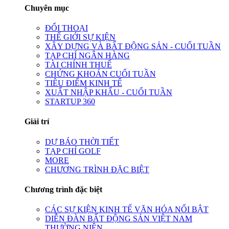
Chuyên mục
ĐỐI THOẠI
THẾ GIỚI SỰ KIỆN
XÂY DỰNG VÀ BẤT ĐỘNG SẢN - CUỐI TUẦN
TẠP CHÍ NGÂN HÀNG
TÀI CHÍNH THUẾ
CHỨNG KHOÁN CUỐI TUẦN
TIÊU ĐIỂM KINH TẾ
XUẤT NHẬP KHẨU - CUỐI TUẦN
STARTUP 360
Giải trí
DỰ BÁO THỜI TIẾT
TẠP CHÍ GOLF
MORE
CHƯƠNG TRÌNH ĐẶC BIỆT
Chương trình đặc biệt
CÁC SỰ KIỆN KINH TẾ VĂN HÓA NỔI BẬT
DIỄN ĐÀN BẤT ĐỘNG SẢN VIỆT NAM
THƯỜNG NIÊN