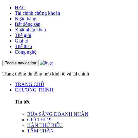
HAC
Tài chính chứng khoán
Ngân hàng
Bất động sản
Xuất nhập khẩu
Thế giới
Giải trí
Thể thao
Công nghệ
Toggle navigation
Trang thông tin tổng hợp kinh tế và tài chính
TRANG CHỦ
CHƯƠNG TRÌNH
Tin tức
BỮA SÁNG DOANH NHÂN
GIỜ THỨ 9
HÀN THỬ BIỂU
TÂM CHẤN