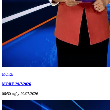
MORE
MORE 29/7/2026
06:50 ngày 29/07/2026