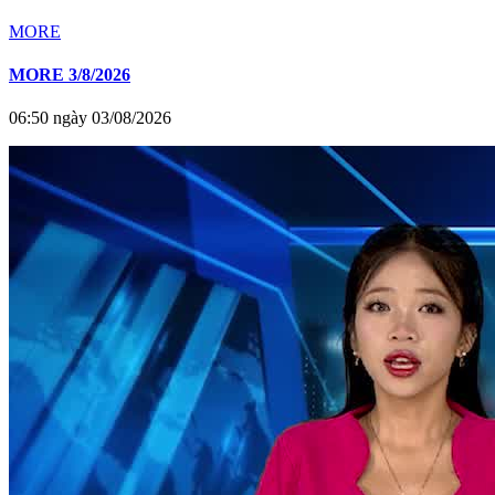
MORE
MORE 3/8/2026
06:50 ngày 03/08/2026