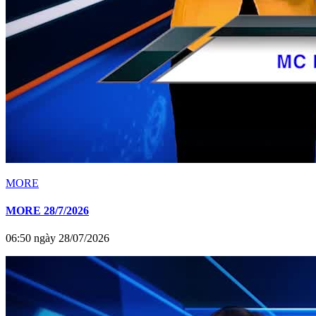
MORE
MORE 28/7/2026
06:50 ngày 28/07/2026