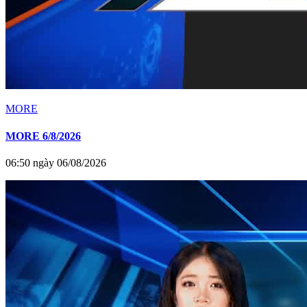
MORE
MORE 6/8/2026
06:50 ngày 06/08/2026