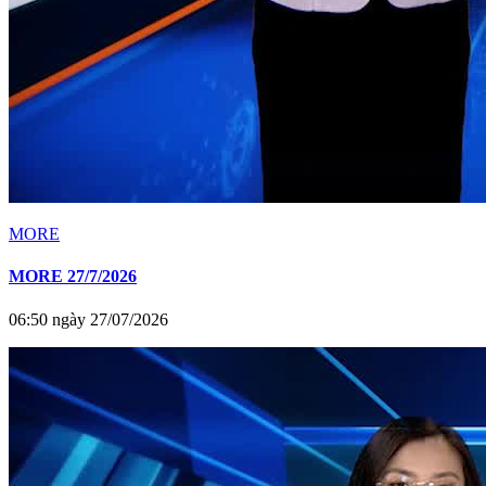
MORE
MORE 27/7/2026
06:50 ngày 27/07/2026