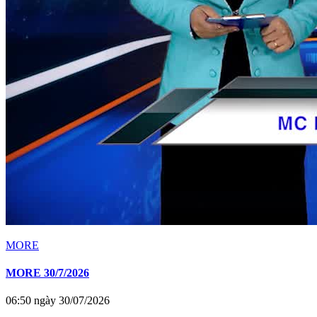
MORE
MORE 30/7/2026
06:50 ngày 30/07/2026