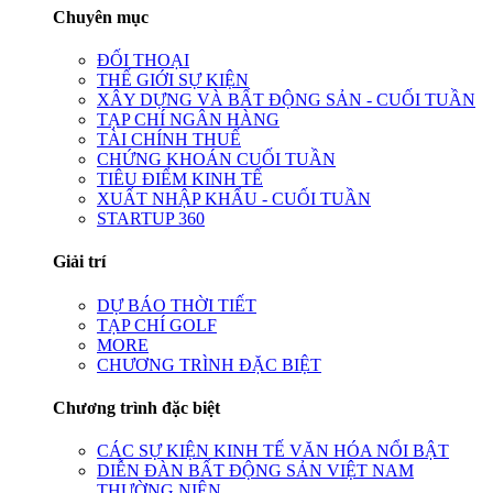
Chuyên mục
ĐỐI THOẠI
THẾ GIỚI SỰ KIỆN
XÂY DỰNG VÀ BẤT ĐỘNG SẢN - CUỐI TUẦN
TẠP CHÍ NGÂN HÀNG
TÀI CHÍNH THUẾ
CHỨNG KHOÁN CUỐI TUẦN
TIÊU ĐIỂM KINH TẾ
XUẤT NHẬP KHẨU - CUỐI TUẦN
STARTUP 360
Giải trí
DỰ BÁO THỜI TIẾT
TẠP CHÍ GOLF
MORE
CHƯƠNG TRÌNH ĐẶC BIỆT
Chương trình đặc biệt
CÁC SỰ KIỆN KINH TẾ VĂN HÓA NỔI BẬT
DIỄN ĐÀN BẤT ĐỘNG SẢN VIỆT NAM
THƯỜNG NIÊN