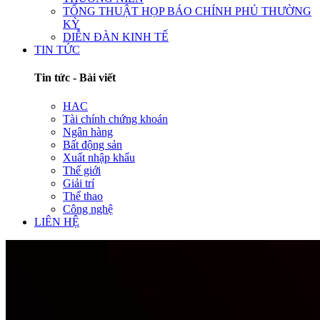
TỔNG THUẬT HỌP BÁO CHÍNH PHỦ THƯỜNG
KỲ
DIỄN ĐÀN KINH TẾ
TIN TỨC
Tin tức - Bài viết
HAC
Tài chính chứng khoán
Ngân hàng
Bất động sản
Xuất nhập khẩu
Thế giới
Giải trí
Thể thao
Công nghệ
LIÊN HỆ