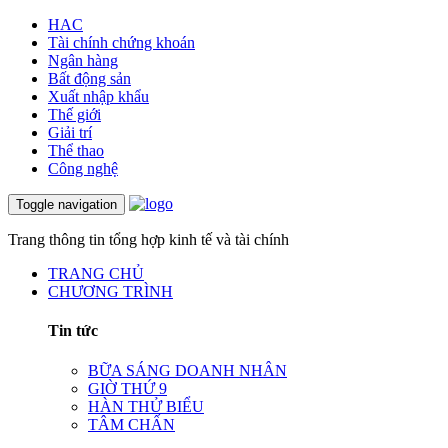
HAC
Tài chính chứng khoán
Ngân hàng
Bất động sản
Xuất nhập khẩu
Thế giới
Giải trí
Thể thao
Công nghệ
Toggle navigation
Trang thông tin tổng hợp kinh tế và tài chính
TRANG CHỦ
CHƯƠNG TRÌNH
Tin tức
BỮA SÁNG DOANH NHÂN
GIỜ THỨ 9
HÀN THỬ BIỂU
TÂM CHẤN