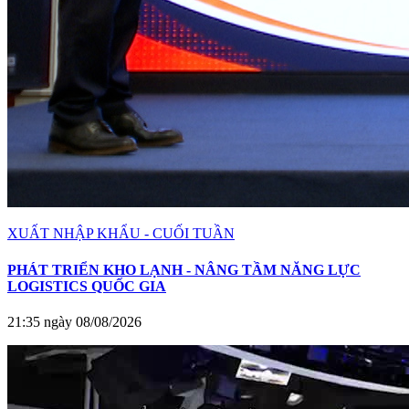
XUẤT NHẬP KHẨU - CUỐI TUẦN
PHÁT TRIỂN KHO LẠNH - NÂNG TẦM NĂNG LỰC
LOGISTICS QUỐC GIA
21:35 ngày 08/08/2026