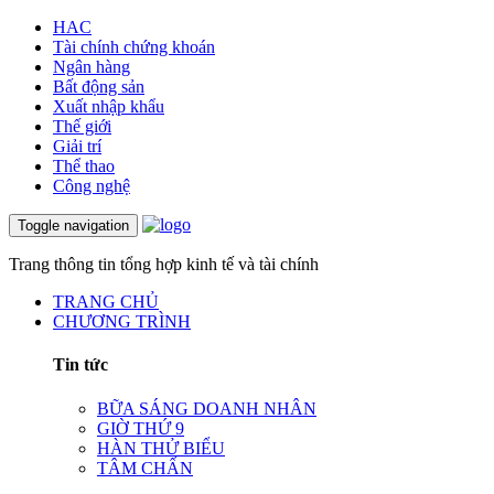
HAC
Tài chính chứng khoán
Ngân hàng
Bất động sản
Xuất nhập khẩu
Thế giới
Giải trí
Thể thao
Công nghệ
Toggle navigation
Trang thông tin tổng hợp kinh tế và tài chính
TRANG CHỦ
CHƯƠNG TRÌNH
Tin tức
BỮA SÁNG DOANH NHÂN
GIỜ THỨ 9
HÀN THỬ BIỂU
TÂM CHẤN