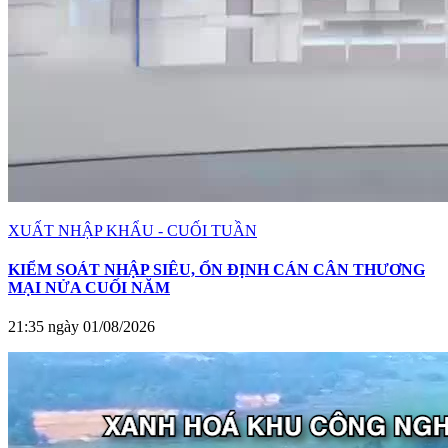
XUẤT NHẬP KHẨU - CUỐI TUẦN
KIỂM SOÁT NHẬP SIÊU, ỔN ĐỊNH CÁN CÂN THƯƠNG
MẠI NỬA CUỐI NĂM
21:35 ngày 01/08/2026