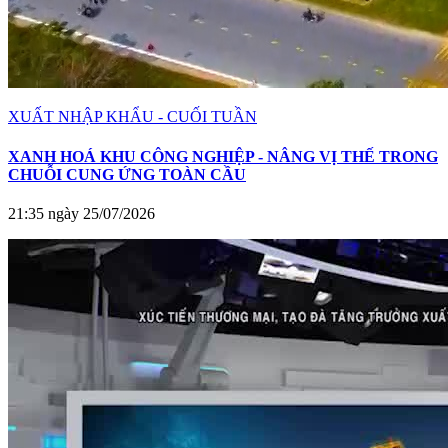
XUẤT NHẬP KHẨU - CUỐI TUẦN
XANH HOÁ KHU CÔNG NGHIỆP - NÂNG VỊ THẾ TRONG
CHUỖI CUNG ỨNG TOÀN CẦU
21:35 ngày 25/07/2026