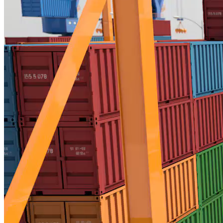
XUẤT NHẬP KHẨU - CUỐI TUẦN
NGÀNH THỦY SẢN HƯỚNG TỚI MỤC TIÊU PHÁT
TRIỂN BỀN VỮNG
Nguồn: SCTV8 - VITV