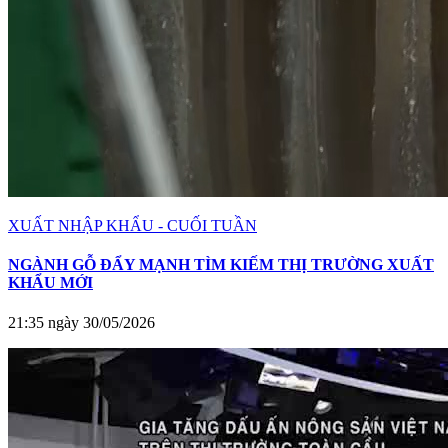
XUẤT NHẬP KHẨU - CUỐI TUẦN
NGÀNH GỖ ĐẨY MẠNH TÌM KIẾM THỊ TRƯỜNG XUẤT
KHẨU MỚI
21:35 ngày 30/05/2026