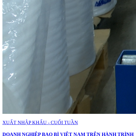
XUẤT NHẬP KHẨU - CUỐI TUẦN
DOANH NGHIỆP BAO BÌ VIỆT NAM TRÊN HÀNH TRÌNH