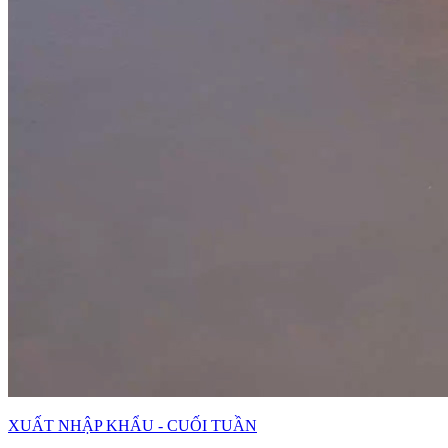
XUẤT NHẬP KHẨU - CUỐI TUẦN