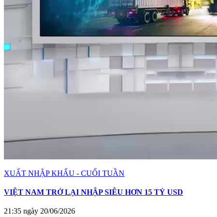
XUẤT NHẬP KHẨU - CUỐI TUẦN
VIỆT NAM TRỞ LẠI NHẬP SIÊU HƠN 15 TỶ USD
21:35 ngày 20/06/2026