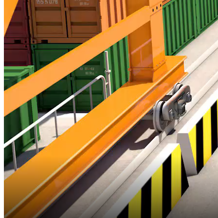
21:35 ngày 09/08/2025
Bắt đầu tại
Chia sẻ
Việc định hướng chiến lược phát triển cho ngành theo từng giai
đoạn trước những biến động của thị trường thế giới là điều cần thiết.
Vì thế, ngành thủy sản Việt Nam cũng đang có sự chuyển đổi cấu
trúc lại, cân bằng giữa khai thác với nuôi trồng và bảo tồn để ngành
thủy sản phát triển.
Vậy ngành thủy sản Việt Nam đang làm gì để hướng tới mục tiêu
phát triển bền vững?
VIDEO LIÊN QUAN