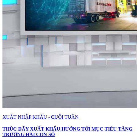
XUẤT NHẬP KHẨU - CUỐI TUẦN
THÚC ĐẨY XUẤT KHẨU HƯỚNG TỚI MỤC TIÊU TĂNG
TRƯỞNG HAI CON SỐ