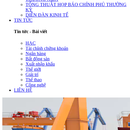
TỔNG THUẬT HỌP BÁO CHÍNH PHỦ THƯỜNG
KỲ
DIỄN ĐÀN KINH TẾ
TIN TỨC
Tin tức - Bài viết
HAC
Tài chính chứng khoán
Ngân hàng
Bất động sản
Xuất nhập khẩu
Thế giới
Giải trí
Thể thao
Công nghệ
LIÊN HỆ