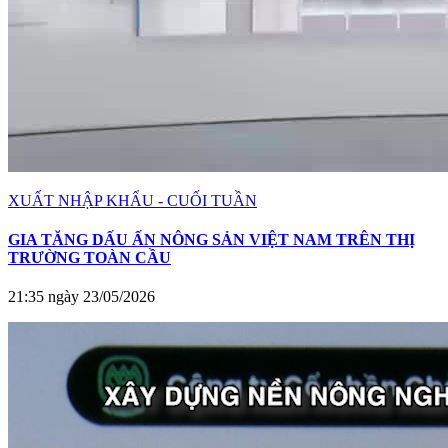
XUẤT NHẬP KHẨU - CUỐI TUẦN
GIA TĂNG DẤU ẤN NÔNG SẢN VIỆT NAM TRÊN THỊ
TRƯỜNG TOÀN CẦU
21:35 ngày 23/05/2026