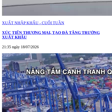
XUẤT NHẬP KHẨU - CUỐI TUẦN
XÚC TIẾN THƯƠNG MẠI, TẠO ĐÀ TĂNG TRƯỞNG
XUẤT KHẨU
21:35 ngày 18/07/2026