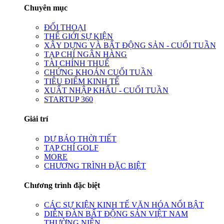
Chuyên mục
ĐỐI THOẠI
THẾ GIỚI SỰ KIỆN
XÂY DỰNG VÀ BẤT ĐỘNG SẢN - CUỐI TUẦN
TẠP CHÍ NGÂN HÀNG
TÀI CHÍNH THUẾ
CHỨNG KHOÁN CUỐI TUẦN
TIÊU ĐIỂM KINH TẾ
XUẤT NHẬP KHẨU - CUỐI TUẦN
STARTUP 360
Giải trí
DỰ BÁO THỜI TIẾT
TẠP CHÍ GOLF
MORE
CHƯƠNG TRÌNH ĐẶC BIỆT
Chương trình đặc biệt
CÁC SỰ KIỆN KINH TẾ VĂN HÓA NỔI BẬT
DIỄN ĐÀN BẤT ĐỘNG SẢN VIỆT NAM
THƯỜNG NIÊN