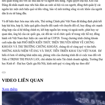
nên quan trọng đối với các nhà đầu tư và người tiêu dùng. Nghị quyết Đại hội XIII của
Đảng đã nhấn mạnh mục tiêu bảo đảm an sinh xã hội và con người, đồng thời quản lý các
nguồn lực một cách hiệu quả và bền vững, bảo vệ môi trường sống và sức khỏe của người
dân là ưu tiê hàng đầu.
Và để hiện thực hóa mục tiêu trên, Thủ tướng Chính phủ Việt Nam đã khẳng định phải kết
hợp hài hòa, hợp lý, hiệu quả giữa chuyển đổi xanh với chuyển đổi số; huy động sức mạnh
tổng hợp của cả hệ thống chính trị, kết hợp nguồn lực trong và ngoài nước; phát huy sự
quan tâm, ủng hộ của các quốc gia, các đối tác và tổ chức quốc tế trong việc hỗ trợ, đồng
hành với Việt Nam thực hiện các cam kết tại COP26. Trong chương trình chứng khoán
cuối tuần đặc biệt PHỔ BIẾN KIẾN THỨC TRÊN TRUYỀN HÌNH VỀ CHỨNG
KHOÁN VÀ THỊ TRƯỜNG CHỨNG KHOÁN, chúng tôi sẽ cùng quý vị tìm hiểu:
NHỮNG KHÁI NIỆM VỀ ESG VÀ THỰC TIỄN TRIỂN KHAI TẠI VIỆT NAM. Để
hiểu rõ hơn về những khái niệm này, phóng viên của chương trình đã có cuộc trao đổi với
Tiến sĩ TRỊNH THỊ PHAN LAN, chủ nhiệm bộ môn Tài chính doanh nghiệp, Trường Đại
học Kinh tế - Đại học Quốc gia Hà Nội, kính mời quý vị cùng tiếp tục theo dõi!
VIDEO LIÊN QUAN
Xem thêm