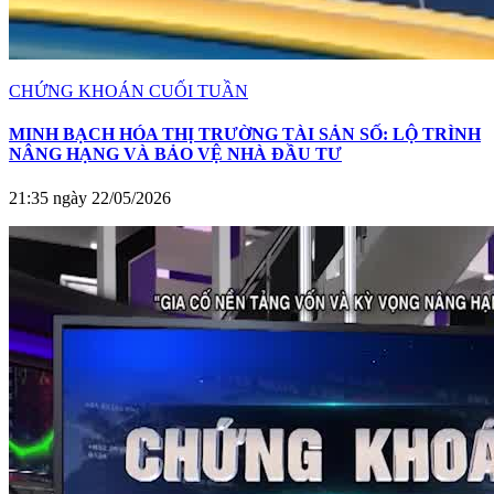
CHỨNG KHOÁN CUỐI TUẦN
MINH BẠCH HÓA THỊ TRƯỜNG TÀI SẢN SỐ: LỘ TRÌNH
NÂNG HẠNG VÀ BẢO VỆ NHÀ ĐẦU TƯ
21:35 ngày 22/05/2026