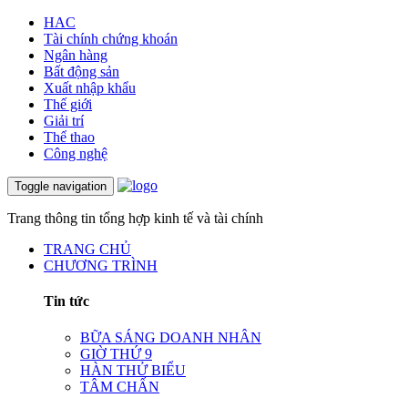
HAC
Tài chính chứng khoán
Ngân hàng
Bất động sản
Xuất nhập khẩu
Thế giới
Giải trí
Thể thao
Công nghệ
Toggle navigation
Trang thông tin tổng hợp kinh tế và tài chính
TRANG CHỦ
CHƯƠNG TRÌNH
Tin tức
BỮA SÁNG DOANH NHÂN
GIỜ THỨ 9
HÀN THỬ BIỂU
TÂM CHẤN