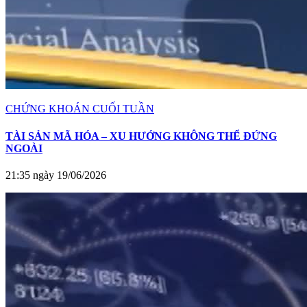
CHỨNG KHOÁN CUỐI TUẦN
TÀI SẢN MÃ HÓA – XU HƯỚNG KHÔNG THỂ ĐỨNG
NGOÀI
21:35 ngày 19/06/2026