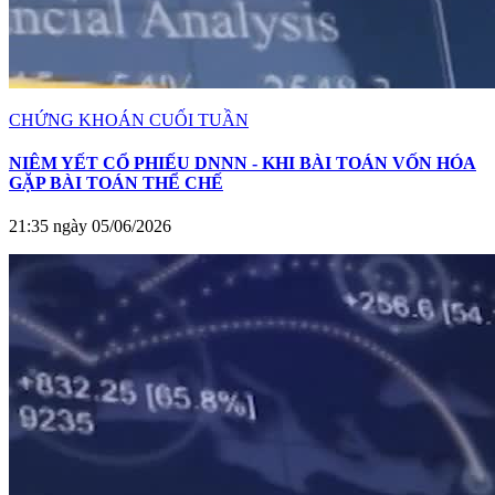
CHỨNG KHOÁN CUỐI TUẦN
NIÊM YẾT CỔ PHIẾU DNNN - KHI BÀI TOÁN VỐN HÓA
GẶP BÀI TOÁN THỂ CHẾ
21:35 ngày 05/06/2026