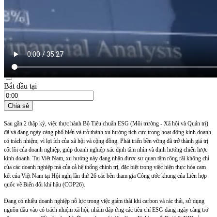
21:35 ngày 09/08/2024
Bắt đầu tại
Chia sẻ
Sau gần 2 thập kỷ, việc thực hành Bộ Tiêu chuẩn ESG (Môi trường - Xã hội và Quản trị)
đã và đang ngày càng phổ biến và trở thành xu hướng tích cực trong hoạt động kinh doanh
có trách nhiệm, vì lợi ích của xã hội và cộng đồng. Phát triển bền vững đã trở thành giá trị
cốt lõi của doanh nghiệp, giúp doanh nghiệp xác định tầm nhìn và định hướng chiến lược
kinh doanh. Tại Việt Nam, xu hướng này đang nhận được sự quan tâm rộng rãi không chỉ
của các doanh nghiệp mà của cả hệ thống chính trị, đặc biệt trong việc hiện thực hóa cam
kết của Việt Nam tại Hội nghị lần thứ 26 các bên tham gia Công ước khung của Liên hợp
quốc về Biến đổi khí hậu (COP26).
Đang có nhiều doanh nghiệp nỗ lực trong việc giảm thải khí carbon và rác thải, sử dụng
nguồn đầu vào có trách nhiệm xã hội, nhằm đáp ứng các tiêu chí ESG đang ngày càng trở