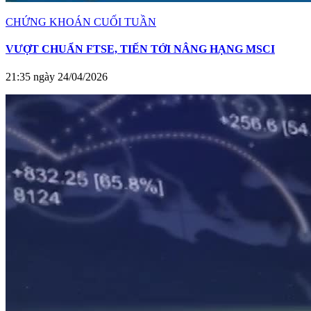
CHỨNG KHOÁN CUỐI TUẦN
VƯỢT CHUẨN FTSE, TIẾN TỚI NÂNG HẠNG MSCI
21:35 ngày 24/04/2026