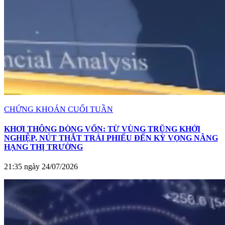
CHỨNG KHOÁN CUỐI TUẦN
KHƠI THÔNG DÒNG VỐN: TỪ VÙNG TRŨNG KHỞI
NGHIỆP, NÚT THẮT TRÁI PHIẾU ĐẾN KỲ VỌNG NÂNG
HẠNG THỊ TRƯỜNG
21:35 ngày 24/07/2026