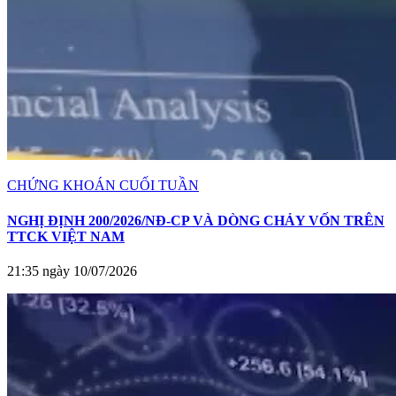
CHỨNG KHOÁN CUỐI TUẦN
NGHỊ ĐỊNH 200/2026/NĐ-CP VÀ DÒNG CHẢY VỐN TRÊN
TTCK VIỆT NAM
21:35 ngày 10/07/2026