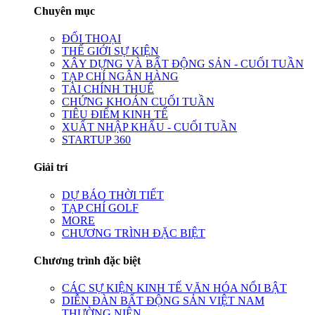
Chuyên mục
ĐỐI THOẠI
THẾ GIỚI SỰ KIỆN
XÂY DỰNG VÀ BẤT ĐỘNG SẢN - CUỐI TUẦN
TẠP CHÍ NGÂN HÀNG
TÀI CHÍNH THUẾ
CHỨNG KHOÁN CUỐI TUẦN
TIÊU ĐIỂM KINH TẾ
XUẤT NHẬP KHẨU - CUỐI TUẦN
STARTUP 360
Giải trí
DỰ BÁO THỜI TIẾT
TẠP CHÍ GOLF
MORE
CHƯƠNG TRÌNH ĐẶC BIỆT
Chương trình đặc biệt
CÁC SỰ KIỆN KINH TẾ VĂN HÓA NỔI BẬT
DIỄN ĐÀN BẤT ĐỘNG SẢN VIỆT NAM
THƯỜNG NIÊN