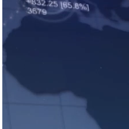
CHỨNG KHOÁN CUỐI TUẦN
NHỮNG KHÁI NIỆM VỀ ESG VÀ THỰC TIỄN TRIỂN
KHAI TẠI VIỆT NAM
Nguồn: SCTV8 - VITV