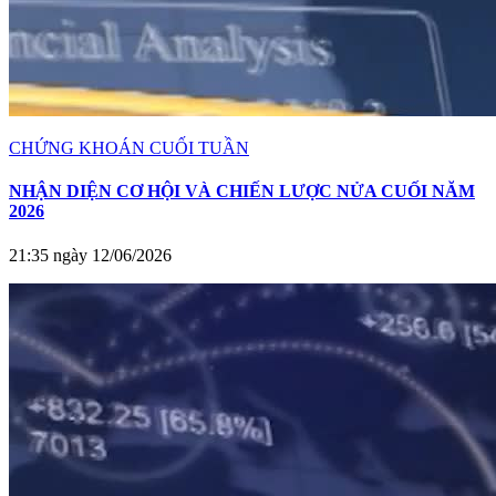
CHỨNG KHOÁN CUỐI TUẦN
NHẬN DIỆN CƠ HỘI VÀ CHIẾN LƯỢC NỬA CUỐI NĂM
2026
21:35 ngày 12/06/2026