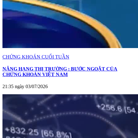
CHỨNG KHOÁN CUỐI TUẦN
NÂNG HẠNG THỊ TRƯỜNG : BƯỚC NGOẶT CỦA
CHỨNG KHOÁN VIỆT NAM
21:35 ngày 03/07/2026