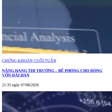
CHỨNG KHOÁN CUỐI TUẦN
NÂNG HẠNG THỊ TRƯỜNG – BỆ PHÓNG CHO DÒNG
VỐN DÀI HẠN
21:35 ngày 07/08/2026