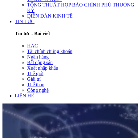
TỔNG THUẬT HỌP BÁO CHÍNH PHỦ THƯỜNG
KỲ
DIỄN ĐÀN KINH TẾ
TIN TỨC
Tin tức - Bài viết
HAC
Tài chính chứng khoán
Ngân hàng
Bất động sản
Xuất nhập khẩu
Thế giới
Giải trí
Thể thao
Công nghệ
LIÊN HỆ