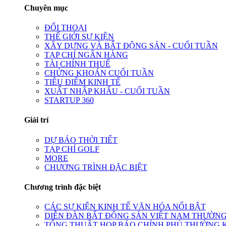
Chuyên mục
ĐỐI THOẠI
THẾ GIỚI SỰ KIỆN
XÂY DỰNG VÀ BẤT ĐỘNG SẢN - CUỐI TUẦN
TẠP CHÍ NGÂN HÀNG
TÀI CHÍNH THUẾ
CHỨNG KHOÁN CUỐI TUẦN
TIÊU ĐIỂM KINH TẾ
XUẤT NHẬP KHẨU - CUỐI TUẦN
STARTUP 360
Giải trí
DỰ BÁO THỜI TIẾT
TẠP CHÍ GOLF
MORE
CHƯƠNG TRÌNH ĐẶC BIỆT
Chương trình đặc biệt
CÁC SỰ KIỆN KINH TẾ VĂN HÓA NỔI BẬT
DIỄN ĐÀN BẤT ĐỘNG SẢN VIỆT NAM THƯỜNG
TỔNG THUẬT HỌP BÁO CHÍNH PHỦ THƯỜNG 