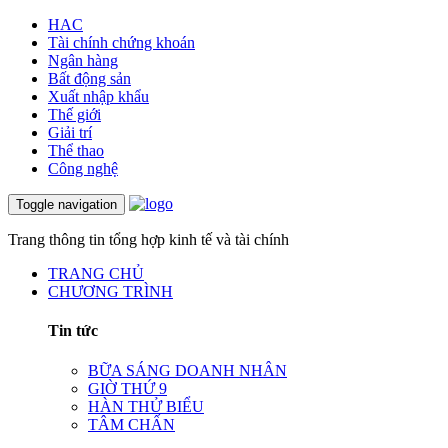
HAC
Tài chính chứng khoán
Ngân hàng
Bất động sản
Xuất nhập khẩu
Thế giới
Giải trí
Thể thao
Công nghệ
Toggle navigation
Trang thông tin tổng hợp kinh tế và tài chính
TRANG CHỦ
CHƯƠNG TRÌNH
Tin tức
BỮA SÁNG DOANH NHÂN
GIỜ THỨ 9
HÀN THỬ BIỂU
TÂM CHẤN