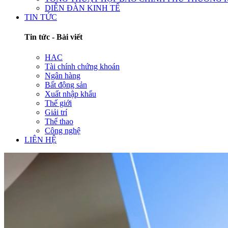
DIỄN ĐÀN KINH TẾ
TIN TỨC
Tin tức - Bài viết
HAC
Tài chính chứng khoán
Ngân hàng
Bất động sản
Xuất nhập khẩu
Thế giới
Giải trí
Thể thao
Công nghệ
LIÊN HỆ