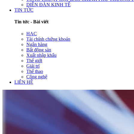
DIỄN ĐÀN KINH TẾ
TIN TỨC
Tin tức - Bài viết
HAC
Tài chính chứng khoán
Ngân hàng
Bất động sản
Xuất nhập khẩu
Thế giới
Giải trí
Thể thao
Công nghệ
LIÊN HỆ