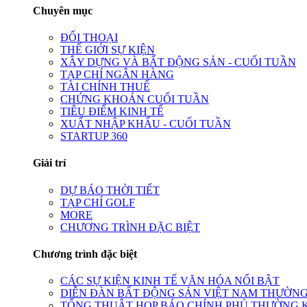
Chuyên mục
ĐỐI THOẠI
THẾ GIỚI SỰ KIỆN
XÂY DỰNG VÀ BẤT ĐỘNG SẢN - CUỐI TUẦN
TẠP CHÍ NGÂN HÀNG
TÀI CHÍNH THUẾ
CHỨNG KHOÁN CUỐI TUẦN
TIÊU ĐIỂM KINH TẾ
XUẤT NHẬP KHẨU - CUỐI TUẦN
STARTUP 360
Giải trí
DỰ BÁO THỜI TIẾT
TẠP CHÍ GOLF
MORE
CHƯƠNG TRÌNH ĐẶC BIỆT
Chương trình đặc biệt
CÁC SỰ KIỆN KINH TẾ VĂN HÓA NỔI BẬT
DIỄN ĐÀN BẤT ĐỘNG SẢN VIỆT NAM THƯỜNG
TỔNG THUẬT HỌP BÁO CHÍNH PHỦ THƯỜNG 