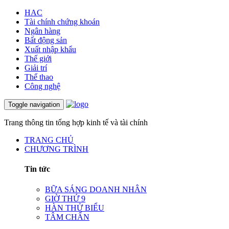
HAC
Tài chính chứng khoán
Ngân hàng
Bất động sản
Xuất nhập khẩu
Thế giới
Giải trí
Thể thao
Công nghệ
Toggle navigation
Trang thông tin tổng hợp kinh tế và tài chính
TRANG CHỦ
CHƯƠNG TRÌNH
Tin tức
BỮA SÁNG DOANH NHÂN
GIỜ THỨ 9
HÀN THỬ BIỂU
TÂM CHẤN