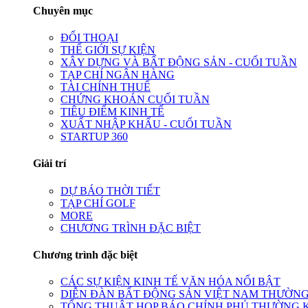
Chuyên mục
ĐỐI THOẠI
THẾ GIỚI SỰ KIỆN
XÂY DỰNG VÀ BẤT ĐỘNG SẢN - CUỐI TUẦN
TẠP CHÍ NGÂN HÀNG
TÀI CHÍNH THUẾ
CHỨNG KHOÁN CUỐI TUẦN
TIÊU ĐIỂM KINH TẾ
XUẤT NHẬP KHẨU - CUỐI TUẦN
STARTUP 360
Giải trí
DỰ BÁO THỜI TIẾT
TẠP CHÍ GOLF
MORE
CHƯƠNG TRÌNH ĐẶC BIỆT
Chương trình đặc biệt
CÁC SỰ KIỆN KINH TẾ VĂN HÓA NỔI BẬT
DIỄN ĐÀN BẤT ĐỘNG SẢN VIỆT NAM THƯỜNG
TỔNG THUẬT HỌP BÁO CHÍNH PHỦ THƯỜNG 