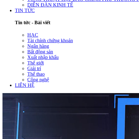
DIỄN ĐÀN KINH TẾ
TIN TỨC
Tin tức - Bài viết
HAC
Tài chính chứng khoán
Ngân hàng
Bất động sản
Xuất nhập khẩu
Thế giới
Giải trí
Thể thao
Công nghệ
LIÊN HỆ