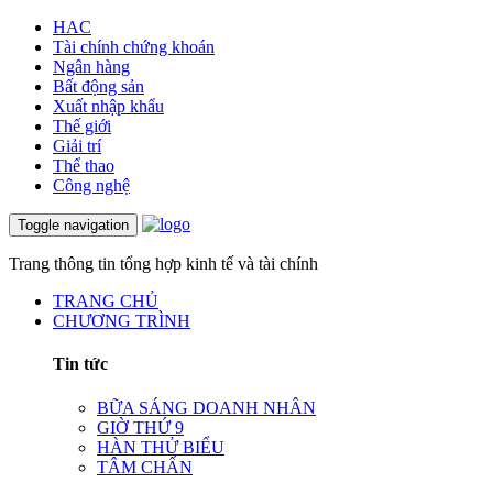
HAC
Tài chính chứng khoán
Ngân hàng
Bất động sản
Xuất nhập khẩu
Thế giới
Giải trí
Thể thao
Công nghệ
Toggle navigation
Trang thông tin tổng hợp kinh tế và tài chính
TRANG CHỦ
CHƯƠNG TRÌNH
Tin tức
BỮA SÁNG DOANH NHÂN
GIỜ THỨ 9
HÀN THỬ BIỂU
TÂM CHẤN