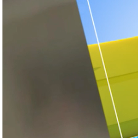
GIỜ THỨ 9
Nguồn: SCTV8 - VITV
18:35 ngày 09/05/2026