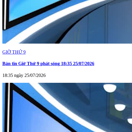
GIỜ THỨ 9
Bản tin Giờ Thứ 9 phát sóng 18:35 25/07/2026
18:35 ngày 25/07/2026