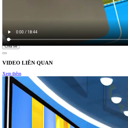
Bắt đầu tại
Chia sẻ
VIDEO LIÊN QUAN
Xem thêm