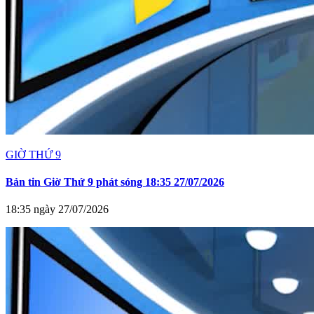
GIỜ THỨ 9
Bản tin Giờ Thứ 9 phát sóng 18:35 27/07/2026
18:35 ngày 27/07/2026