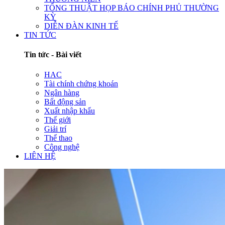
TỔNG THUẬT HỌP BÁO CHÍNH PHỦ THƯỜNG
KỲ
DIỄN ĐÀN KINH TẾ
TIN TỨC
Tin tức - Bài viết
HAC
Tài chính chứng khoán
Ngân hàng
Bất động sản
Xuất nhập khẩu
Thế giới
Giải trí
Thể thao
Công nghệ
LIÊN HỆ