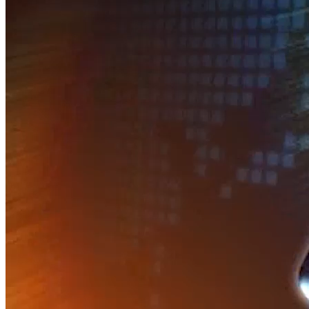
THẾ GIỚI SỰ KIỆN
Những lực cản đối với nền kinh tế Trung Quốc
Nguồn: SCTV8 - VITV