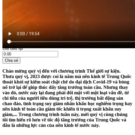
21:15 ngày 09/03/2024
Bắt đầu tại
Chia sẻ
Chào mừng quý vị đến với chương trình Thế giới sự kiện.
Thưa quý vị, 2023 được coi là năm mà nền kinh tế Trung Quốc
thoát khỏi sự kiểm soát chặt chẽ do đại dịch Covid-19 và bùng
nổ trở lại để giúp thúc đẩy tăng trưởng toàn cầu. Nhưng thay
vào đó, nước này lại đang phải đối mặt với một loạt vấn đề, từ
chi tiêu của người tiêu dùng trì trệ, thị trường bất động sản
chao đảo, tình trạng suy giảm nhân khẩu học nghiêm trọng hay
nền kinh tế toàn cầu giảm tốc khiến tỉ trọng xuất khẩu suy
giảm,... Trong chương trình tuần này, mời quý vị cùng chúng
tôi tìm hiểu rõ hơn về tốc độ tăng trưởng của Trung Quốc và
đâu là những lực cản của nền kinh tế nước này.