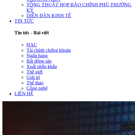
TỔNG THUẬT HỌP BÁO CHÍNH PHỦ THƯỜNG
KỲ
DIỄN ĐÀN KINH TẾ
TIN TỨC
Tin tức - Bài viết
HAC
Tài chính chứng khoán
Ngân hàng
Bất động sản
Xuất nhập khẩu
Thế giới
Giải trí
Thể thao
Công nghệ
LIÊN HỆ