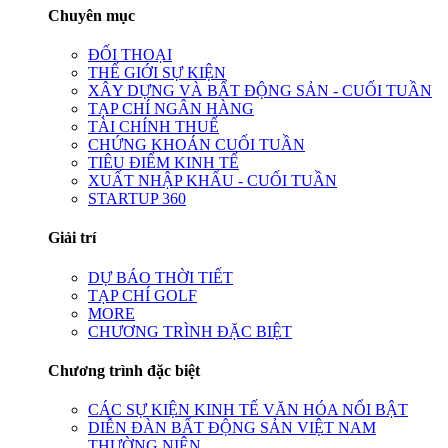
Chuyên mục
ĐỐI THOẠI
THẾ GIỚI SỰ KIỆN
XÂY DỰNG VÀ BẤT ĐỘNG SẢN - CUỐI TUẦN
TẠP CHÍ NGÂN HÀNG
TÀI CHÍNH THUẾ
CHỨNG KHOÁN CUỐI TUẦN
TIÊU ĐIỂM KINH TẾ
XUẤT NHẬP KHẨU - CUỐI TUẦN
STARTUP 360
Giải trí
DỰ BÁO THỜI TIẾT
TẠP CHÍ GOLF
MORE
CHƯƠNG TRÌNH ĐẶC BIỆT
Chương trình đặc biệt
CÁC SỰ KIỆN KINH TẾ VĂN HÓA NỔI BẬT
DIỄN ĐÀN BẤT ĐỘNG SẢN VIỆT NAM
THƯỜNG NIÊN