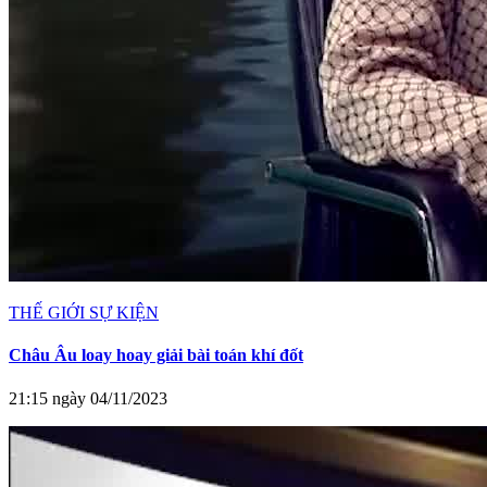
THẾ GIỚI SỰ KIỆN
Châu Âu loay hoay giải bài toán khí đốt
21:15 ngày 04/11/2023