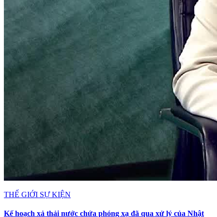
THẾ GIỚI SỰ KIỆN
Kế hoạch xả thải nước chứa phóng xạ đã qua xử lý của Nhật