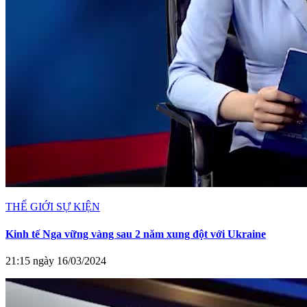
THẾ GIỚI SỰ KIỆN
Kinh tế Nga vững vàng sau 2 năm xung đột với Ukraine
21:15 ngày 16/03/2024