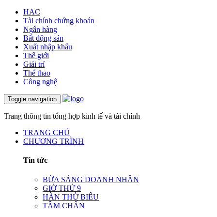
HAC
Tài chính chứng khoán
Ngân hàng
Bất động sản
Xuất nhập khẩu
Thế giới
Giải trí
Thể thao
Công nghệ
Toggle navigation
Trang thông tin tổng hợp kinh tế và tài chính
TRANG CHỦ
CHƯƠNG TRÌNH
Tin tức
BỮA SÁNG DOANH NHÂN
GIỜ THỨ 9
HÀN THỬ BIỂU
TÂM CHẤN