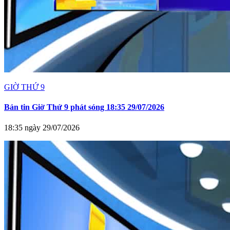
GIỜ THỨ 9
Bản tin Giờ Thứ 9 phát sóng 18:35 29/07/2026
18:35 ngày 29/07/2026