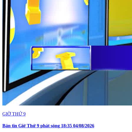
GIỜ THỨ 9
Bản tin Giờ Thứ 9 phát sóng 18:35 04/08/2026