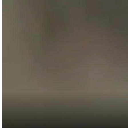
Bắt đầu tại
Chia sẻ
VIDEO LIÊN QUAN
Xem thêm