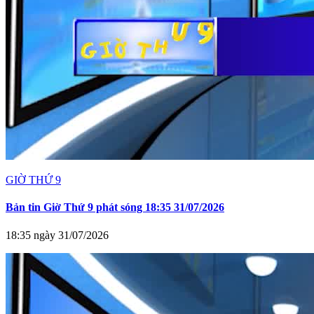
GIỜ THỨ 9
Bản tin Giờ Thứ 9 phát sóng 18:35 31/07/2026
18:35 ngày 31/07/2026