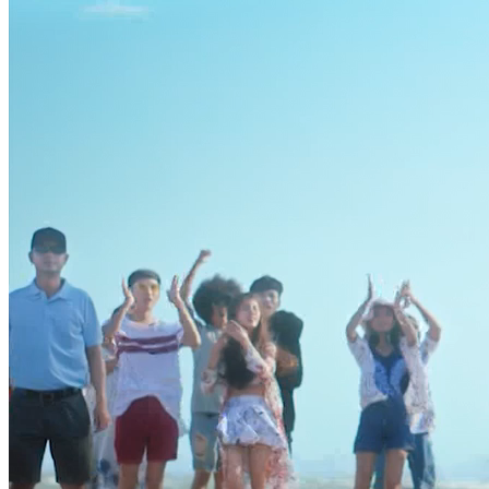
ĐỐI THOẠI
Một số điểm đáng chú ý về Luật đất đai sửa đổi
Nguồn: SCTV8 - VITV