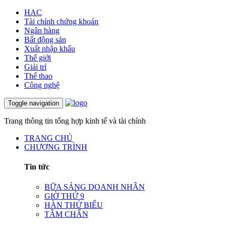
HAC
Tài chính chứng khoán
Ngân hàng
Bất động sản
Xuất nhập khẩu
Thế giới
Giải trí
Thể thao
Công nghệ
Toggle navigation
Trang thông tin tổng hợp kinh tế và tài chính
TRANG CHỦ
CHƯƠNG TRÌNH
Tin tức
BỮA SÁNG DOANH NHÂN
GIỜ THỨ 9
HÀN THỬ BIỂU
TÂM CHẤN