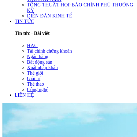
TỔNG THUẬT HỌP BÁO CHÍNH PHỦ THƯỜNG
KỲ
DIỄN ĐÀN KINH TẾ
TIN TỨC
Tin tức - Bài viết
HAC
Tài chính chứng khoán
Ngân hàng
Bất động sản
Xuất nhập khẩu
Thế giới
Giải trí
Thể thao
Công nghệ
LIÊN HỆ