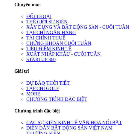
Chuyên mục
ĐỐI THOẠI
THẾ GIỚI SỰ KIỆN
XÂY DỰNG VÀ BẤT ĐỘNG SẢN - CUỐI TUẦN
TẠP CHÍ NGÂN HÀNG
TÀI CHÍNH THUẾ
CHỨNG KHOÁN CUỐI TUẦN
TIÊU ĐIỂM KINH TẾ
XUẤT NHẬP KHẨU - CUỐI TUẦN
STARTUP 360
Giải trí
DỰ BÁO THỜI TIẾT
TẠP CHÍ GOLF
MORE
CHƯƠNG TRÌNH ĐẶC BIỆT
Chương trình đặc biệt
CÁC SỰ KIỆN KINH TẾ VĂN HÓA NỔI BẬT
DIỄN ĐÀN BẤT ĐỘNG SẢN VIỆT NAM
THƯỜNG NIÊN