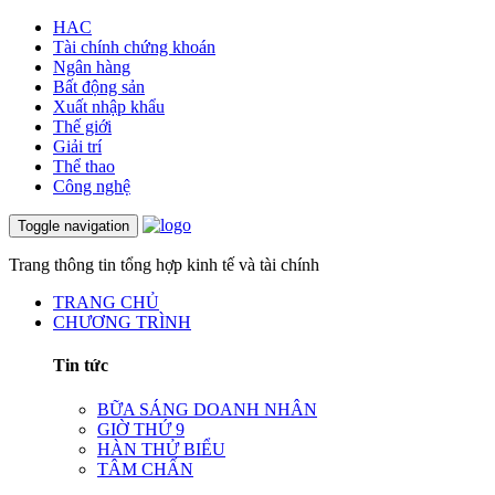
HAC
Tài chính chứng khoán
Ngân hàng
Bất động sản
Xuất nhập khẩu
Thế giới
Giải trí
Thể thao
Công nghệ
Toggle navigation
Trang thông tin tổng hợp kinh tế và tài chính
TRANG CHỦ
CHƯƠNG TRÌNH
Tin tức
BỮA SÁNG DOANH NHÂN
GIỜ THỨ 9
HÀN THỬ BIỂU
TÂM CHẤN