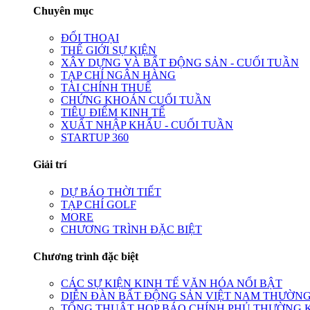
Chuyên mục
ĐỐI THOẠI
THẾ GIỚI SỰ KIỆN
XÂY DỰNG VÀ BẤT ĐỘNG SẢN - CUỐI TUẦN
TẠP CHÍ NGÂN HÀNG
TÀI CHÍNH THUẾ
CHỨNG KHOÁN CUỐI TUẦN
TIÊU ĐIỂM KINH TẾ
XUẤT NHẬP KHẨU - CUỐI TUẦN
STARTUP 360
Giải trí
DỰ BÁO THỜI TIẾT
TẠP CHÍ GOLF
MORE
CHƯƠNG TRÌNH ĐẶC BIỆT
Chương trình đặc biệt
CÁC SỰ KIỆN KINH TẾ VĂN HÓA NỔI BẬT
DIỄN ĐÀN BẤT ĐỘNG SẢN VIỆT NAM THƯỜNG
TỔNG THUẬT HỌP BÁO CHÍNH PHỦ THƯỜNG 