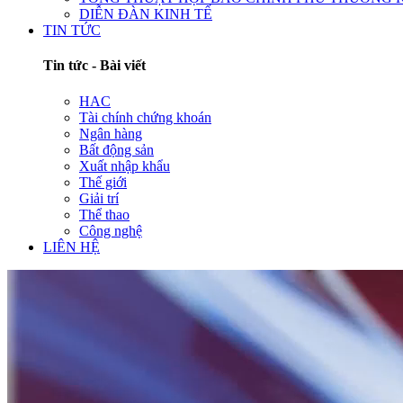
DIỄN ĐÀN KINH TẾ
TIN TỨC
Tin tức - Bài viết
HAC
Tài chính chứng khoán
Ngân hàng
Bất động sản
Xuất nhập khẩu
Thế giới
Giải trí
Thể thao
Công nghệ
LIÊN HỆ