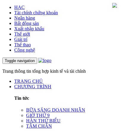
HAC
Tài chính chứng khoán
Ngân hàng
Bất động sản
Xuất nhập khẩu
Thế giới
Giải trí
Thể thao
Công nghệ
Toggle navigation
Trang thông tin tổng hợp kinh tế và tài chính
TRANG CHỦ
CHƯƠNG TRÌNH
Tin tức
BỮA SÁNG DOANH NHÂN
GIỜ THỨ 9
HÀN THỬ BIỂU
TÂM CHẤN