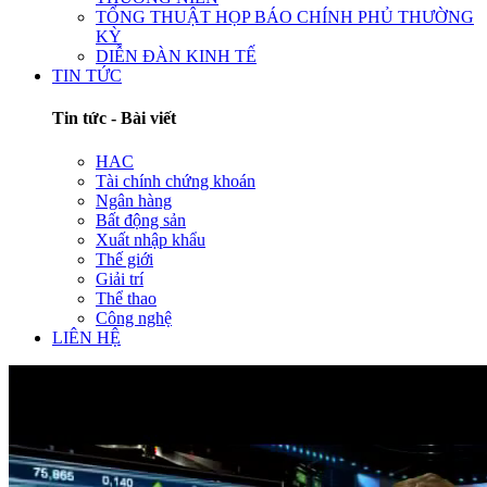
TỔNG THUẬT HỌP BÁO CHÍNH PHỦ THƯỜNG
KỲ
DIỄN ĐÀN KINH TẾ
TIN TỨC
Tin tức - Bài viết
HAC
Tài chính chứng khoán
Ngân hàng
Bất động sản
Xuất nhập khẩu
Thế giới
Giải trí
Thể thao
Công nghệ
LIÊN HỆ