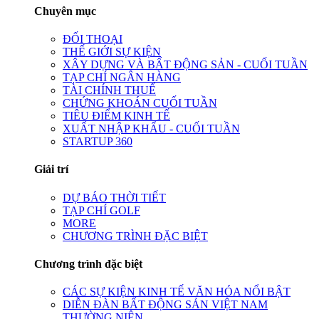
Chuyên mục
ĐỐI THOẠI
THẾ GIỚI SỰ KIỆN
XÂY DỰNG VÀ BẤT ĐỘNG SẢN - CUỐI TUẦN
TẠP CHÍ NGÂN HÀNG
TÀI CHÍNH THUẾ
CHỨNG KHOÁN CUỐI TUẦN
TIÊU ĐIỂM KINH TẾ
XUẤT NHẬP KHẨU - CUỐI TUẦN
STARTUP 360
Giải trí
DỰ BÁO THỜI TIẾT
TẠP CHÍ GOLF
MORE
CHƯƠNG TRÌNH ĐẶC BIỆT
Chương trình đặc biệt
CÁC SỰ KIỆN KINH TẾ VĂN HÓA NỔI BẬT
DIỄN ĐÀN BẤT ĐỘNG SẢN VIỆT NAM
THƯỜNG NIÊN