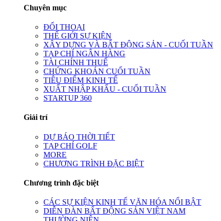
Chuyên mục
ĐỐI THOẠI
THẾ GIỚI SỰ KIỆN
XÂY DỰNG VÀ BẤT ĐỘNG SẢN - CUỐI TUẦN
TẠP CHÍ NGÂN HÀNG
TÀI CHÍNH THUẾ
CHỨNG KHOÁN CUỐI TUẦN
TIÊU ĐIỂM KINH TẾ
XUẤT NHẬP KHẨU - CUỐI TUẦN
STARTUP 360
Giải trí
DỰ BÁO THỜI TIẾT
TẠP CHÍ GOLF
MORE
CHƯƠNG TRÌNH ĐẶC BIỆT
Chương trình đặc biệt
CÁC SỰ KIỆN KINH TẾ VĂN HÓA NỔI BẬT
DIỄN ĐÀN BẤT ĐỘNG SẢN VIỆT NAM
THƯỜNG NIÊN