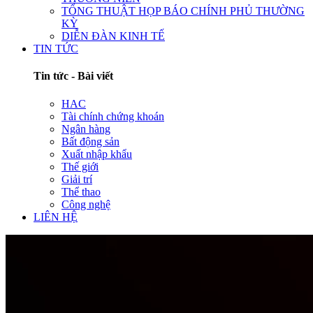
TỔNG THUẬT HỌP BÁO CHÍNH PHỦ THƯỜNG
KỲ
DIỄN ĐÀN KINH TẾ
TIN TỨC
Tin tức - Bài viết
HAC
Tài chính chứng khoán
Ngân hàng
Bất động sản
Xuất nhập khẩu
Thế giới
Giải trí
Thể thao
Công nghệ
LIÊN HỆ