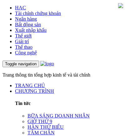
HAC
Tài chính chứng khoán
Ngân hàng
Bất động sản
Xuất nhập khẩu
Thế giới
Giải trí
Thể thao
Công nghệ
Toggle navigation
Trang thông tin tổng hợp kinh tế và tài chính
TRANG CHỦ
CHƯƠNG TRÌNH
Tin tức
BỮA SÁNG DOANH NHÂN
GIỜ THỨ 9
HÀN THỬ BIỂU
TÂM CHẤN