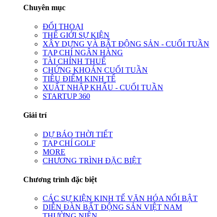
Chuyên mục
ĐỐI THOẠI
THẾ GIỚI SỰ KIỆN
XÂY DỰNG VÀ BẤT ĐỘNG SẢN - CUỐI TUẦN
TẠP CHÍ NGÂN HÀNG
TÀI CHÍNH THUẾ
CHỨNG KHOÁN CUỐI TUẦN
TIÊU ĐIỂM KINH TẾ
XUẤT NHẬP KHẨU - CUỐI TUẦN
STARTUP 360
Giải trí
DỰ BÁO THỜI TIẾT
TẠP CHÍ GOLF
MORE
CHƯƠNG TRÌNH ĐẶC BIỆT
Chương trình đặc biệt
CÁC SỰ KIỆN KINH TẾ VĂN HÓA NỔI BẬT
DIỄN ĐÀN BẤT ĐỘNG SẢN VIỆT NAM
THƯỜNG NIÊN