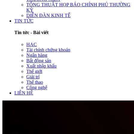
TỔNG THUẬT HỌP BÁO CHÍNH PHỦ THƯỜNG
KỲ
DIỄN ĐÀN KINH TẾ
TIN TỨC
Tin tức - Bài viết
HAC
Tài chính chứng khoán
Ngân hàng
Bất động sản
Xuất nhập khẩu
Thế giới
Giải trí
Thể thao
Công nghệ
LIÊN HỆ