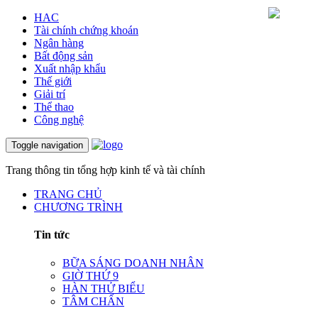
HAC
Tài chính chứng khoán
Ngân hàng
Bất động sản
Xuất nhập khẩu
Thế giới
Giải trí
Thể thao
Công nghệ
Toggle navigation
Trang thông tin tổng hợp kinh tế và tài chính
TRANG CHỦ
CHƯƠNG TRÌNH
Tin tức
BỮA SÁNG DOANH NHÂN
GIỜ THỨ 9
HÀN THỬ BIỂU
TÂM CHẤN