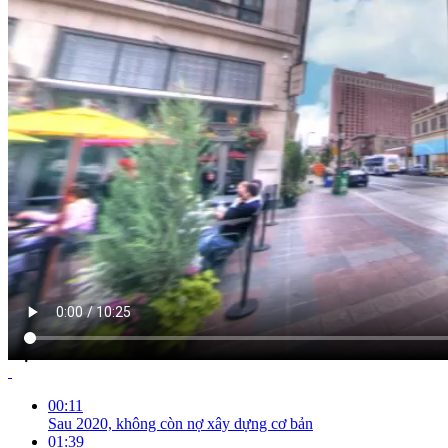
NỘI DUNG CHI TIẾT
00:11
Sau 2020, không còn nợ xây dựng cơ bản
01:39