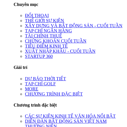
Chuyên mục
ĐỐI THOẠI
THẾ GIỚI SỰ KIỆN
XÂY DỰNG VÀ BẤT ĐỘNG SẢN - CUỐI TUẦN
TẠP CHÍ NGÂN HÀNG
TÀI CHÍNH THUẾ
CHỨNG KHOÁN CUỐI TUẦN
TIÊU ĐIỂM KINH TẾ
XUẤT NHẬP KHẨU - CUỐI TUẦN
STARTUP 360
Giải trí
DỰ BÁO THỜI TIẾT
TẠP CHÍ GOLF
MORE
CHƯƠNG TRÌNH ĐẶC BIỆT
Chương trình đặc biệt
CÁC SỰ KIỆN KINH TẾ VĂN HÓA NỔI BẬT
DIỄN ĐÀN BẤT ĐỘNG SẢN VIỆT NAM
THƯỜNG NIÊN