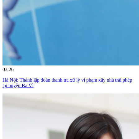
03:26
Hà Nội: Thành lập đoàn thanh tra xử lý vi phạm xây nhà trái phép
tại huyện Ba Vì