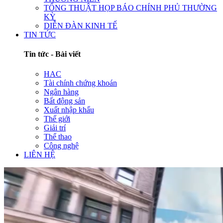
TỔNG THUẬT HỌP BÁO CHÍNH PHỦ THƯỜNG
KỲ
DIỄN ĐÀN KINH TẾ
TIN TỨC
Tin tức - Bài viết
HAC
Tài chính chứng khoán
Ngân hàng
Bất động sản
Xuất nhập khẩu
Thế giới
Giải trí
Thể thao
Công nghệ
LIÊN HỆ