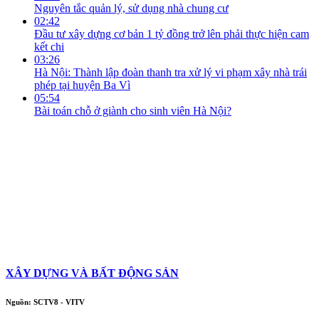
Nguyên tắc quản lý, sử dụng nhà chung cư
02:42
Đầu tư xây dựng cơ bản 1 tỷ đồng trở lên phải thực hiện cam
kết chi
03:26
Hà Nội: Thành lập đoàn thanh tra xử lý vi phạm xây nhà trái
phép tại huyện Ba Vì
05:54
Bài toán chỗ ở giành cho sinh viên Hà Nội?
XÂY DỰNG VÀ BẤT ĐỘNG SẢN
Nguồn: SCTV8 - VITV