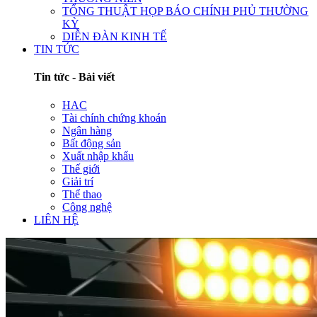
TỔNG THUẬT HỌP BÁO CHÍNH PHỦ THƯỜNG
KỲ
DIỄN ĐÀN KINH TẾ
TIN TỨC
Tin tức - Bài viết
HAC
Tài chính chứng khoán
Ngân hàng
Bất động sản
Xuất nhập khẩu
Thế giới
Giải trí
Thể thao
Công nghệ
LIÊN HỆ