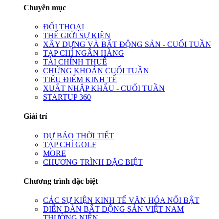
Chuyên mục
ĐỐI THOẠI
THẾ GIỚI SỰ KIỆN
XÂY DỰNG VÀ BẤT ĐỘNG SẢN - CUỐI TUẦN
TẠP CHÍ NGÂN HÀNG
TÀI CHÍNH THUẾ
CHỨNG KHOÁN CUỐI TUẦN
TIÊU ĐIỂM KINH TẾ
XUẤT NHẬP KHẨU - CUỐI TUẦN
STARTUP 360
Giải trí
DỰ BÁO THỜI TIẾT
TẠP CHÍ GOLF
MORE
CHƯƠNG TRÌNH ĐẶC BIỆT
Chương trình đặc biệt
CÁC SỰ KIỆN KINH TẾ VĂN HÓA NỔI BẬT
DIỄN ĐÀN BẤT ĐỘNG SẢN VIỆT NAM
THƯỜNG NIÊN