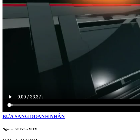
BỮA SÁNG DOANH NHÂN
Nguồn: SCTV8 - VITV