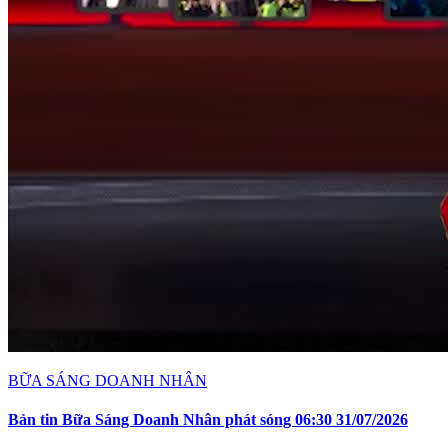
BỮA SÁNG DOANH NHÂN
Bản tin Bữa Sáng Doanh Nhân phát sóng 06:30 31/07/2026