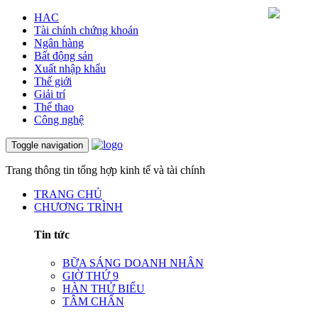
HAC
Tài chính chứng khoán
Ngân hàng
Bất động sản
Xuất nhập khẩu
Thế giới
Giải trí
Thể thao
Công nghệ
Toggle navigation
Trang thông tin tổng hợp kinh tế và tài chính
TRANG CHỦ
CHƯƠNG TRÌNH
Tin tức
BỮA SÁNG DOANH NHÂN
GIỜ THỨ 9
HÀN THỬ BIỂU
TÂM CHẤN