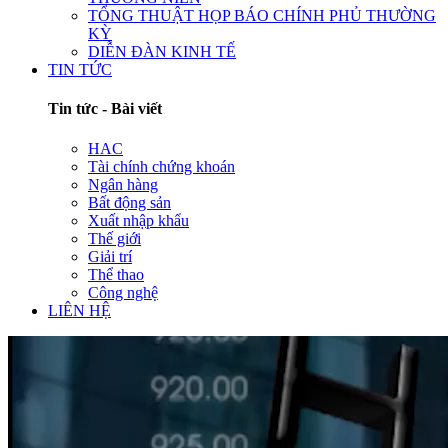
TỔNG THUẬT HỌP BÁO CHÍNH PHỦ THƯỜNG
KỲ
DIỄN ĐÀN KINH TẾ
TIN TỨC
Tin tức - Bài viết
HAC
Tài chính chứng khoán
Ngân hàng
Bất động sản
Xuất nhập khẩu
Thế giới
Giải trí
Thể thao
Công nghệ
LIÊN HỆ