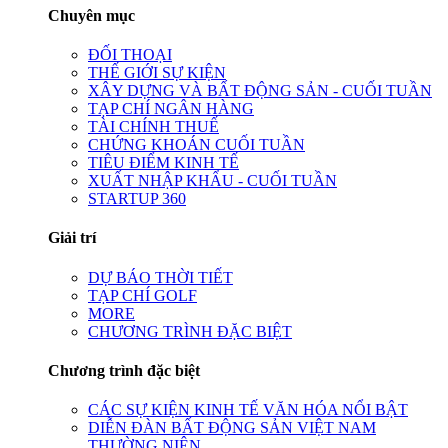
Chuyên mục
ĐỐI THOẠI
THẾ GIỚI SỰ KIỆN
XÂY DỰNG VÀ BẤT ĐỘNG SẢN - CUỐI TUẦN
TẠP CHÍ NGÂN HÀNG
TÀI CHÍNH THUẾ
CHỨNG KHOÁN CUỐI TUẦN
TIÊU ĐIỂM KINH TẾ
XUẤT NHẬP KHẨU - CUỐI TUẦN
STARTUP 360
Giải trí
DỰ BÁO THỜI TIẾT
TẠP CHÍ GOLF
MORE
CHƯƠNG TRÌNH ĐẶC BIỆT
Chương trình đặc biệt
CÁC SỰ KIỆN KINH TẾ VĂN HÓA NỔI BẬT
DIỄN ĐÀN BẤT ĐỘNG SẢN VIỆT NAM
THƯỜNG NIÊN