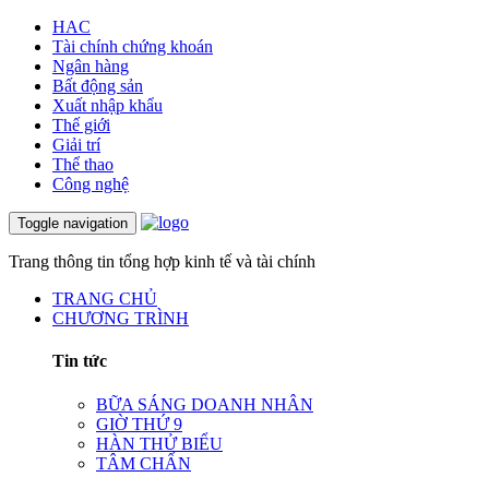
HAC
Tài chính chứng khoán
Ngân hàng
Bất động sản
Xuất nhập khẩu
Thế giới
Giải trí
Thể thao
Công nghệ
Toggle navigation
Trang thông tin tổng hợp kinh tế và tài chính
TRANG CHỦ
CHƯƠNG TRÌNH
Tin tức
BỮA SÁNG DOANH NHÂN
GIỜ THỨ 9
HÀN THỬ BIỂU
TÂM CHẤN