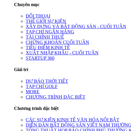
Chuyên mục
ĐỐI THOẠI
THẾ GIỚI SỰ KIỆN
XÂY DỰNG VÀ BẤT ĐỘNG SẢN - CUỐI TUẦN
TẠP CHÍ NGÂN HÀNG
TÀI CHÍNH THUẾ
CHỨNG KHOÁN CUỐI TUẦN
TIÊU ĐIỂM KINH TẾ
XUẤT NHẬP KHẨU - CUỐI TUẦN
STARTUP 360
Giải trí
DỰ BÁO THỜI TIẾT
TẠP CHÍ GOLF
MORE
CHƯƠNG TRÌNH ĐẶC BIỆT
Chương trình đặc biệt
CÁC SỰ KIỆN KINH TẾ VĂN HÓA NỔI BẬT
DIỄN ĐÀN BẤT ĐỘNG SẢN VIỆT NAM THƯỜNG
TỔNG THUẬT HỌP BÁO CHÍNH PHỦ THƯỜNG 