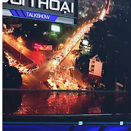
ĐỐI THOẠI
Chất lượng hàng hóa trên sàn thương mại điện tử: Ai chịu trác
Nguồn: SCTV8 - VITV
19:45 ngày 08/06/2025