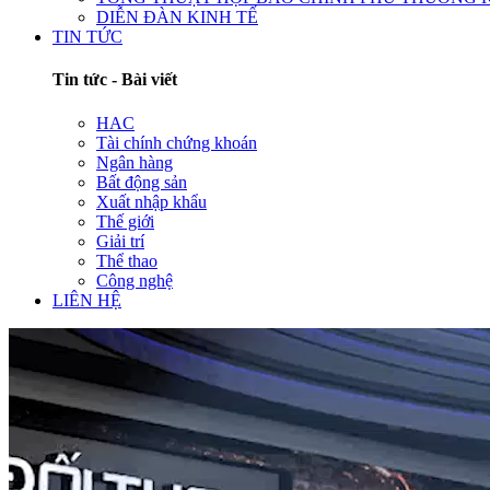
DIỄN ĐÀN KINH TẾ
TIN TỨC
Tin tức - Bài viết
HAC
Tài chính chứng khoán
Ngân hàng
Bất động sản
Xuất nhập khẩu
Thế giới
Giải trí
Thể thao
Công nghệ
LIÊN HỆ