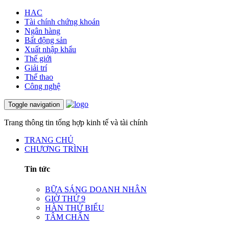
HAC
Tài chính chứng khoán
Ngân hàng
Bất động sản
Xuất nhập khẩu
Thế giới
Giải trí
Thể thao
Công nghệ
Toggle navigation
Trang thông tin tổng hợp kinh tế và tài chính
TRANG CHỦ
CHƯƠNG TRÌNH
Tin tức
BỮA SÁNG DOANH NHÂN
GIỜ THỨ 9
HÀN THỬ BIỂU
TÂM CHẤN