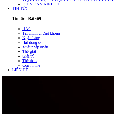
DIỄN ĐÀN KINH TẾ
TIN TỨC
Tin tức - Bài viết
HAC
Tài chính chứng khoán
Ngân hàng
Bất động sản
Xuất nhập khẩu
Thế giới
Giải trí
Thể thao
Công nghệ
LIÊN HỆ