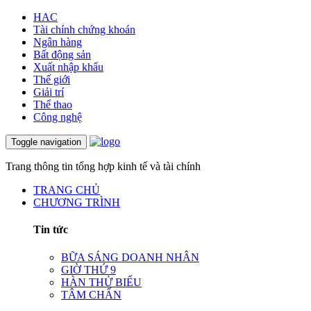
HAC
Tài chính chứng khoán
Ngân hàng
Bất động sản
Xuất nhập khẩu
Thế giới
Giải trí
Thể thao
Công nghệ
Toggle navigation
Trang thông tin tổng hợp kinh tế và tài chính
TRANG CHỦ
CHƯƠNG TRÌNH
Tin tức
BỮA SÁNG DOANH NHÂN
GIỜ THỨ 9
HÀN THỬ BIỂU
TÂM CHẤN