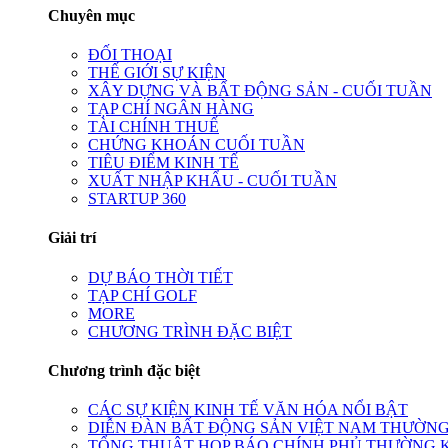
Chuyên mục
ĐỐI THOẠI
THẾ GIỚI SỰ KIỆN
XÂY DỰNG VÀ BẤT ĐỘNG SẢN - CUỐI TUẦN
TẠP CHÍ NGÂN HÀNG
TÀI CHÍNH THUẾ
CHỨNG KHOÁN CUỐI TUẦN
TIÊU ĐIỂM KINH TẾ
XUẤT NHẬP KHẨU - CUỐI TUẦN
STARTUP 360
Giải trí
DỰ BÁO THỜI TIẾT
TẠP CHÍ GOLF
MORE
CHƯƠNG TRÌNH ĐẶC BIỆT
Chương trình đặc biệt
CÁC SỰ KIỆN KINH TẾ VĂN HÓA NỔI BẬT
DIỄN ĐÀN BẤT ĐỘNG SẢN VIỆT NAM THƯỜNG
TỔNG THUẬT HỌP BÁO CHÍNH PHỦ THƯỜNG 