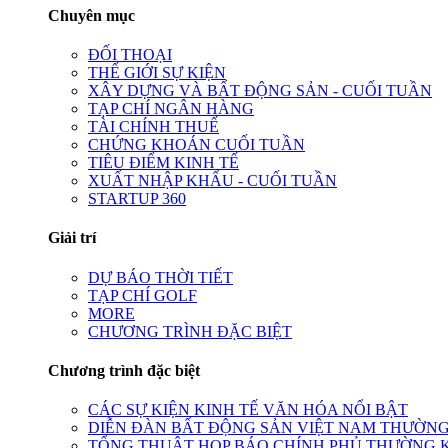
Chuyên mục
ĐỐI THOẠI
THẾ GIỚI SỰ KIỆN
XÂY DỰNG VÀ BẤT ĐỘNG SẢN - CUỐI TUẦN
TẠP CHÍ NGÂN HÀNG
TÀI CHÍNH THUẾ
CHỨNG KHOÁN CUỐI TUẦN
TIÊU ĐIỂM KINH TẾ
XUẤT NHẬP KHẨU - CUỐI TUẦN
STARTUP 360
Giải trí
DỰ BÁO THỜI TIẾT
TẠP CHÍ GOLF
MORE
CHƯƠNG TRÌNH ĐẶC BIỆT
Chương trình đặc biệt
CÁC SỰ KIỆN KINH TẾ VĂN HÓA NỔI BẬT
DIỄN ĐÀN BẤT ĐỘNG SẢN VIỆT NAM THƯỜNG
TỔNG THUẬT HỌP BÁO CHÍNH PHỦ THƯỜNG 