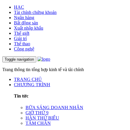
HAC
Tài chính chứng khoán
Ngân hàng
Bất động sản
Xuất nhập khẩu
Thế giới
Giải trí
Thể thao
Công nghệ
Toggle navigation
Trang thông tin tổng hợp kinh tế và tài chính
TRANG CHỦ
CHƯƠNG TRÌNH
Tin tức
BỮA SÁNG DOANH NHÂN
GIỜ THỨ 9
HÀN THỬ BIỂU
TÂM CHẤN