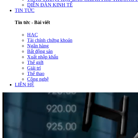
DIỄN ĐÀN KINH TẾ
TIN TỨC
Tin tức - Bài viết
HAC
Tài chính chứng khoán
Ngân hàng
Bất động sản
Xuất nhập khẩu
Thế giới
Giải trí
Thể thao
Công nghệ
LIÊN HỆ