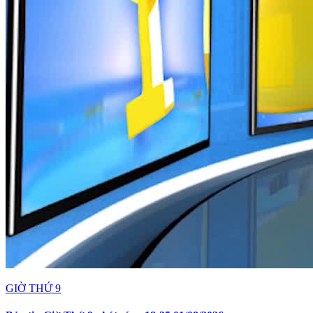
GIỜ THỨ 9