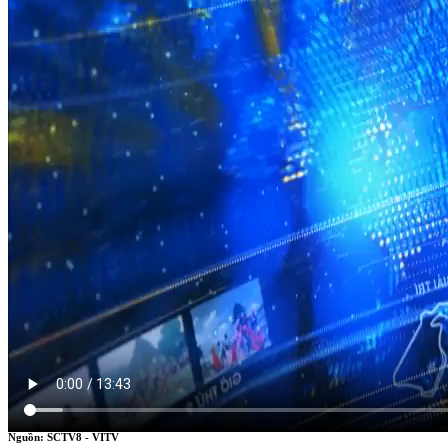
GIỜ THỨ 9
Nguồn: SCTV8 - VITV