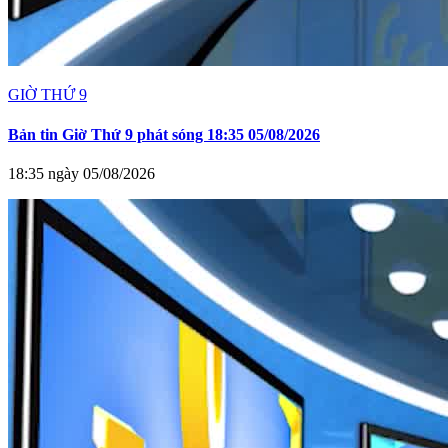
GIỜ THỨ 9
Bản tin Giờ Thứ 9 phát sóng 18:35 05/08/2026
18:35 ngày 05/08/2026